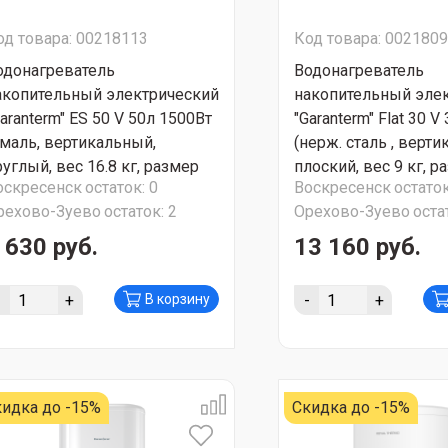
од товара: 00218113
Код товара: 002180
одонагреватель
Водонагреватель
акопительный электрический
накопительный эле
aranterm" ES 50 V 50л 1500Вт
"Garanterm" Flat 30 V
эмаль, вертикальный,
(нерж. сталь , верт
углый, вес 16.8 кг, размер
плоский, вес 9 кг, р
оскресенск
остаток:
0
Воскресенск
остаток
22x378x365) СУПЕР АКЦИЯ!!!
560x263x453) СУПЕ
рехово-Зуево
остаток:
2
Орехово-Зуево
оста
 630 руб.
13 160 руб.
-
+
-
+
В корзину
идка до -15%
Скидка до -15%