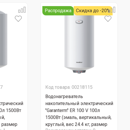
Распродажа
Скидка до -20%
37
Код товара: 00218115
Водонагреватель
ктрический
накопительный электрический
80л 1500Вт
"Garanterm" ER 100 V 100л
ый,
1500Вт (эмаль, вертикальный,
, размер
круглый, вес 24.4 кг, размер