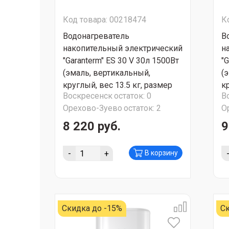
Код товара: 00218474
К
Водонагреватель
В
накопительный электрический
н
"Garanterm" ES 30 V 30л 1500Вт
"G
(эмаль, вертикальный,
(
круглый, вес 13.5 кг, размер
кр
Воскресенск
остаток:
0
В
501x378x365) СУПЕР АКЦИЯ!!!
7
Орехово-Зуево
остаток:
2
О
8 220 руб.
9
-
+
В корзину
Скидка до -15%
Ск