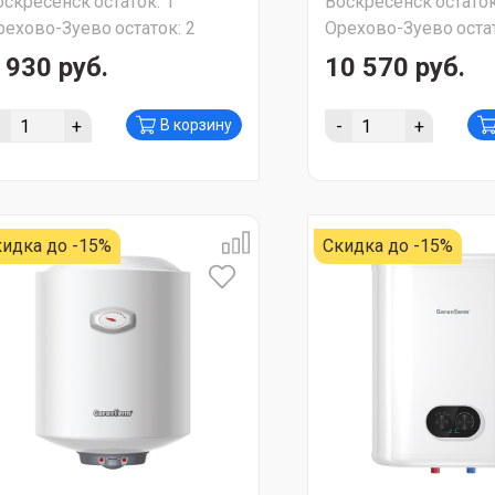
оскресенск
остаток:
1
Воскресенск
остаток
27x459x445) СУПЕР АКЦИЯ!!!
751x459x445) СУПЕ
рехово-Зуево
остаток:
2
Орехово-Зуево
оста
 930 руб.
10 570 руб.
-
+
-
+
В корзину
идка до -15%
Скидка до -15%