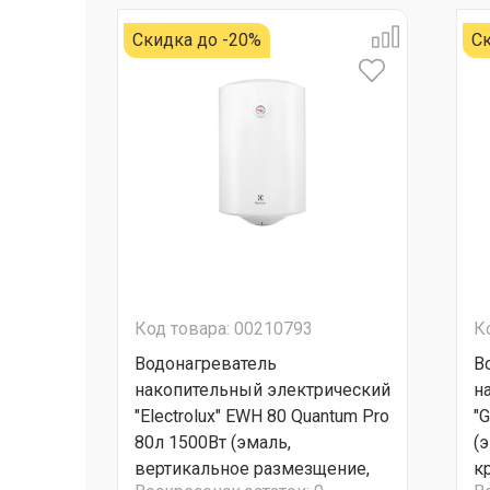
Скидка до -20%
Ск
Код товара: 00210793
К
Водонагреватель
В
накопительный электрический
н
"Electrolux" EWH 80 Quantum Pro
"G
80л 1500Вт (эмаль,
(
вертикальное размезщение,
кр