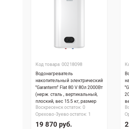
Код товара: 00218098
К
Водонагреватель
В
накопительный электрический
н
"Garanterm" Flat 80 V 80л 2000Вт
"G
(нерж. сталь , вертикальный,
20
плоский, вес 15.5 кг, размер
в
Воскресенск
остаток:
0
В
971x293x511) СУПЕР АКЦИЯ!!!
к
Орехово-Зуево
остаток:
1
О
С
19 870 руб.
2