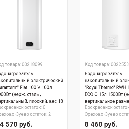
од товара: 00218099
Код товара: 002255
одонагреватель
Водонагреватель
акопительный электрический
накопительный эле
aranterm" Flat 100 V 100л
"Royal Thermo" RWH 
00Вт (нерж. сталь ,
ECO O 15л 1500Вт (н
ертикальный, плоский, вес 18
вертикальное разм
оскресенск
остаток:
0
Воскресенск
остаток
г, размер 1180x293x511)
подключение нижнее
рехово-Зуево
остаток:
2
Орехово-Зуево
оста
УПЕР АКЦИЯ!!!
кг; размер: 480*270
СУПЕР АКЦИЯ!!!
4 570 руб.
8 460 руб.