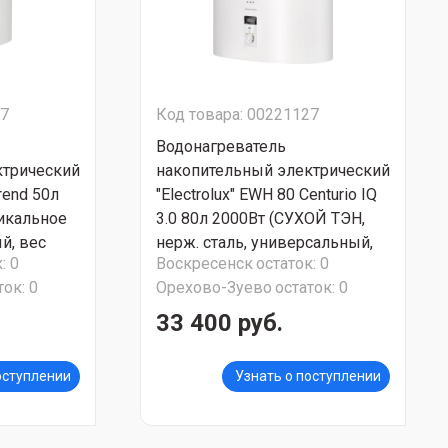
87
Код товара: 00221127
Водонагреватель
ктрический
накопительный электрический
Trend 50л
"Electrolux" EWH 80 Centurio IQ
тикальное
3.0 80л 2000Вт (СУХОЙ ТЭН,
й, вес
нерж. сталь, универсальный,
:
0
Воскресенск
остаток:
0
385*403)
плоский, вес 21.1 кг, размер
ток:
0
Орехово-Зуево
остаток:
0
890x555x350) СУПЕР АКЦИЯ!!!
33 400 руб.
оступлении
Узнать о поступлении