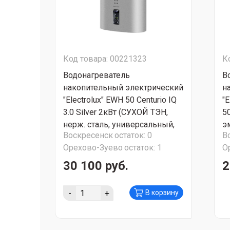
Код товара: 00221323
К
Водонагреватель
В
накопительный электрический
н
"Electrolux" EWH 50 Centurio IQ
"E
3.0 Silver 2кВт (СУХОЙ ТЭН,
5
нерж. сталь, универсальный,
э
Воскресенск
остаток:
0
В
плоский, вес 17.5 кг, размер
у
Орехово-Зуево
остаток:
1
О
1020x505x290) СУПЕР
пл
АКЦИЯ!!!
9
30 100 руб.
2
-
+
В корзину