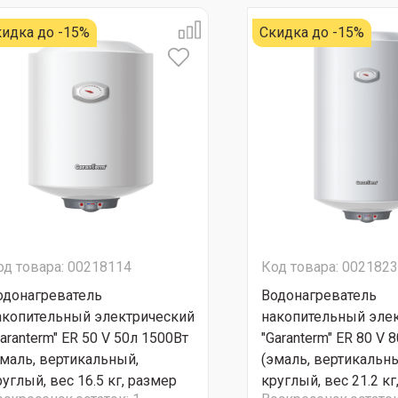
идка до -15%
Скидка до -15%
од товара: 00218114
Код товара: 002182
одонагреватель
Водонагреватель
акопительный электрический
накопительный эле
aranterm" ER 50 V 50л 1500Вт
"Garanterm" ER 80 V 
эмаль, вертикальный,
(эмаль, вертикальн
углый, вес 16.5 кг, размер
круглый, вес 21.2 кг