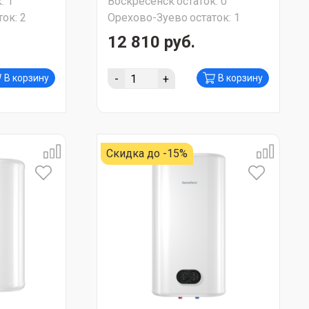
:
1
Воскресенск
остаток:
0
Р АКЦИЯ!!!
903x459x445) СУПЕР АКЦИЯ!!!
ток:
2
Орехово-Зуево
остаток:
1
12 810 руб.
-
+
В корзину
В корзину
Скидка до -15%