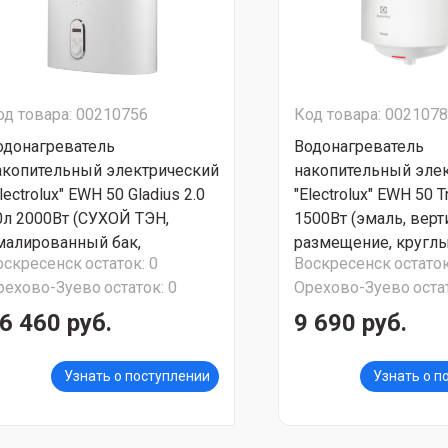
од товара: 00210756
Код товара: 002107
одонагреватель
Водонагреватель
акопительный электрический
накопительный эле
lectrolux" EWH 50 Gladius 2.0
"Electrolux" EWH 50 
0л 2000Вт (СУХОЙ ТЭН,
1500Вт (эмаль, вер
малированный бак,
размещение, круглы
оскресенск
остаток:
0
Воскресенск
остаток
ниверсальное размещение,
17,5кг, размер 726*
рехово-Зуево
остаток:
0
Орехово-Зуево
оста
оский, вес 21.5 кг, размер
СТОП ЦЕНА
70x435x260) СУПЕР АКЦИЯ!!!
6 460 руб.
9 690 руб.
Узнать о поступлении
Узнать о п