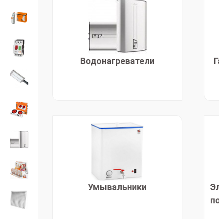
Водонагреватели
Г
Умывальники
Э
п