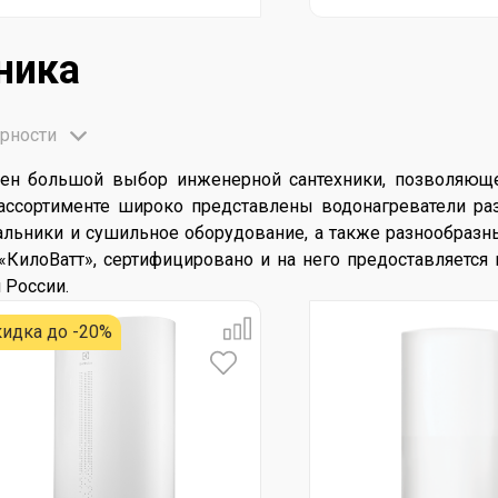
ника
рности
влен большой выбор инженерной сантехники, позволяю
ассортименте широко представлены водонагреватели раз
льники и сушильное оборудование, а также разнообразны
«КилоВатт», сертифицировано и на него предоставляется 
 России.
идка до -20%