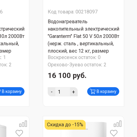
96
Код товара: 00218097
Водонагреватель
ктрический
накопительный электрический
 30л 2000Вт
"Garanterm" Flat 50 V 50л 2000Вт
икальный,
(нерж. сталь , вертикальный,
азмер
плоский, вес 12 кг, размер
:
1
Воскресенск
остаток:
0
Р АКЦИЯ!!!
835x263x453) СУПЕР АКЦИЯ!!!
ток:
2
Орехово-Зуево
остаток:
2
16 100 руб.
-
+
В корзину
В корзину
Скидка до -15%