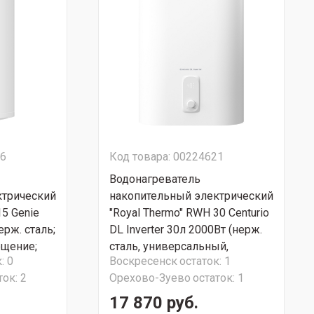
36
Код товара: 00224621
Водонагреватель
ктрический
накопительный электрический
15 Genie
"Royal Thermo" RWH 30 Centurio
ерж. сталь;
DL Inverter 30л 2000Вт (нерж.
ещение;
сталь, универсальный,
:
0
Воскресенск
остаток:
1
; вес: 5.8
плоский, вес: 11.1кг, размер:
ток:
2
Орехово-Зуево
остаток:
1
*304мм)
687x435x260) СУПЕР АКЦИЯ!!!
17 870 руб.