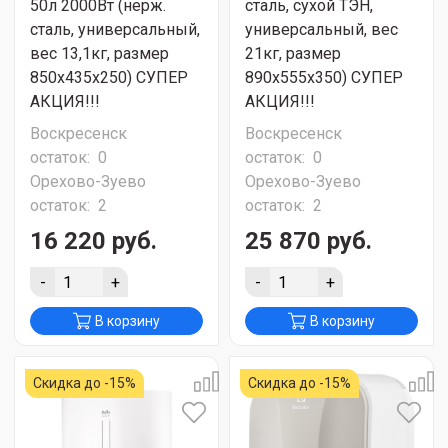
50л 2000Вт (нерж.
сталь, сухой ТЭН,
сталь, универсальный,
универсальный, вес
вес 13,1кг, размер
21кг, размер
850x435x250) СУПЕР
890x555x350) СУПЕР
АКЦИЯ!!!
АКЦИЯ!!!
Воскресенск
Воскресенск
остаток:
0
остаток:
0
Орехово-Зуево
Орехово-Зуево
остаток:
2
остаток:
2
16 220 руб.
25 870 руб.
-
+
-
+
В корзину
В корзину
Скидка до -15%
Скидка до -15%