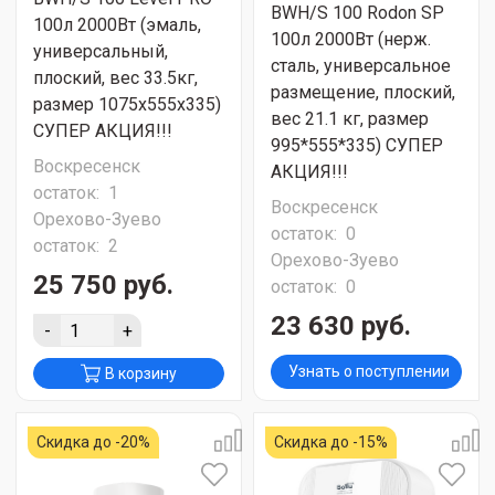
BWH/S 100 Rodon SP
100л 2000Вт (эмаль,
100л 2000Вт (нерж.
универсальный,
сталь, универсальное
плоский, вес 33.5кг,
размещение, плоский,
размер 1075х555х335)
вес 21.1 кг, размер
СУПЕР АКЦИЯ!!!
995*555*335) СУПЕР
Воскресенск
АКЦИЯ!!!
остаток:
1
Воскресенск
Орехово-Зуево
остаток:
0
остаток:
2
Орехово-Зуево
25 750 руб.
остаток:
0
23 630 руб.
-
+
Узнать о поступлении
В корзину
Скидка до -20%
Скидка до -15%