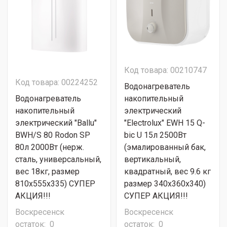
Код товара: 00210747
Код товара: 00224252
Водонагреватель
Водонагреватель
накопительный
накопительный
электрический
электрический "Ballu"
"Electrolux" EWH 15 Q-
BWH/S 80 Rodon SP
bic U 15л 2500Вт
80л 2000Вт (нерж.
(эмалированный бак,
сталь, универсальный,
вертикальный,
вес 18кг, размер
квадратный, вес 9.6 кг
810x555x335) СУПЕР
размер 340x360x340)
АКЦИЯ!!!
СУПЕР АКЦИЯ!!!
Воскресенск
Воскресенск
остаток:
0
остаток:
0