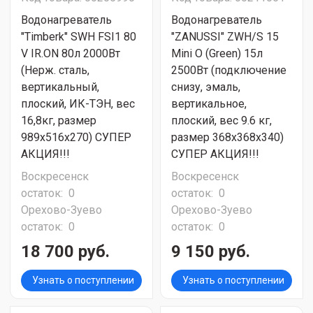
Водонагреватель
Водонагреватель
"Timberk" SWH FSI1 80
"ZANUSSI" ZWH/S 15
V IR.ON 80л 2000Вт
Mini O (Green) 15л
(Нерж. сталь,
2500Вт (подключение
вертикальный,
снизу, эмаль,
плоский, ИК-ТЭН, вес
вертикальное,
16,8кг, размер
плоский, вес 9.6 кг,
989x516x270) СУПЕР
размер 368х368х340)
АКЦИЯ!!!
СУПЕР АКЦИЯ!!!
Воскресенск
Воскресенск
остаток:
0
остаток:
0
Орехово-Зуево
Орехово-Зуево
остаток:
0
остаток:
0
18 700 руб.
9 150 руб.
Узнать о поступлении
Узнать о поступлении