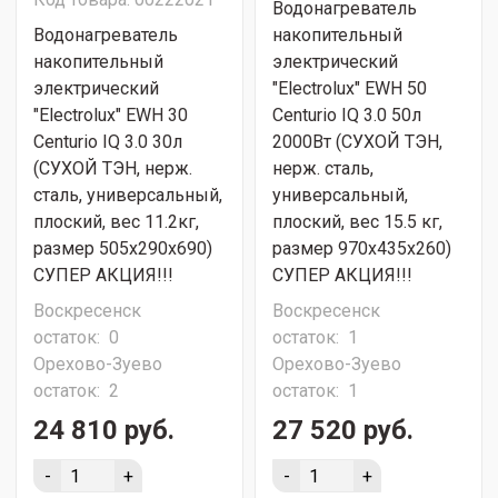
Водонагреватель
Водонагреватель
накопительный
накопительный
электрический
электрический
"Electrolux" EWH 50
"Electrolux" EWH 30
Centurio IQ 3.0 50л
Centurio IQ 3.0 30л
2000Вт (СУХОЙ ТЭН,
(СУХОЙ ТЭН, нерж.
нерж. сталь,
сталь, универсальный,
универсальный,
плоский, вес 11.2кг,
плоский, вес 15.5 кг,
размер 505x290x690)
размер 970x435x260)
СУПЕР АКЦИЯ!!!
СУПЕР АКЦИЯ!!!
Воскресенск
Воскресенск
остаток:
0
остаток:
1
Орехово-Зуево
Орехово-Зуево
остаток:
2
остаток:
1
24 810 руб.
27 520 руб.
-
+
-
+