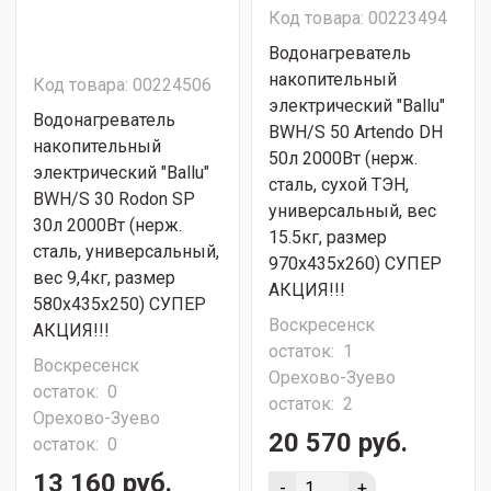
Код товара: 00223494
Водонагреватель
накопительный
Код товара: 00224506
электрический "Ballu"
Водонагреватель
BWH/S 50 Artendo DH
накопительный
50л 2000Вт (нерж.
электрический "Ballu"
сталь, сухой ТЭН,
BWH/S 30 Rodon SP
универсальный, вес
30л 2000Вт (нерж.
15.5кг, размер
сталь, универсальный,
970x435x260) СУПЕР
вес 9,4кг, размер
АКЦИЯ!!!
580x435x250) СУПЕР
Воскресенск
АКЦИЯ!!!
остаток:
1
Воскресенск
Орехово-Зуево
остаток:
0
остаток:
2
Орехово-Зуево
20 570 руб.
остаток:
0
13 160 руб.
-
+