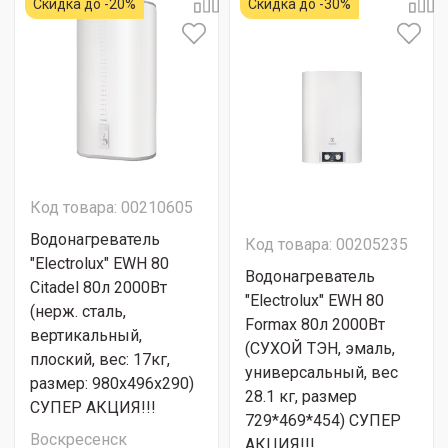
Скидка до -20%
Скидка до -30%
Код товара: 00210605
Водонагреватель
Код товара: 00205235
"Electrolux" EWH 80
Водонагреватель
Citadel 80л 2000Вт
"Electrolux" EWH 80
(нерж. сталь,
Formax 80л 2000Вт
вертикальный,
(СУХОЙ ТЭН, эмаль,
плоский, вес: 17кг,
универсальный, вес
размер: 980x496x290)
28.1 кг, размер
СУПЕР АКЦИЯ!!!
729*469*454) СУПЕР
Воскресенск
АКЦИЯ!!!