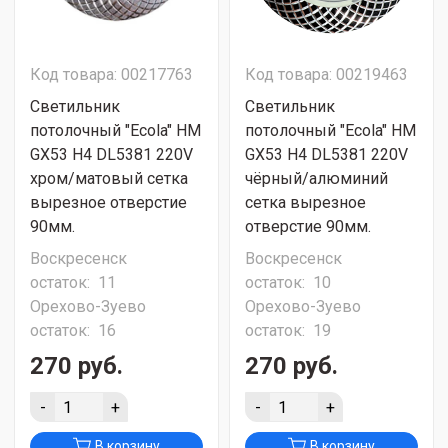
Код товара: 00217763
Код товара: 00219463
Светильник
Светильник
потолочный "Ecola" HM
потолочный "Ecola" HM
GX53 H4 DL5381 220V
GX53 H4 DL5381 220V
хром/матовый сетка
чёрный/алюминий
вырезное отверстие
сетка вырезное
90мм.
отверстие 90мм.
Воскресенск
Воскресенск
остаток:
11
остаток:
10
Орехово-Зуево
Орехово-Зуево
остаток:
16
остаток:
19
270 руб.
270 руб.
-
+
-
+
В корзину
В корзину