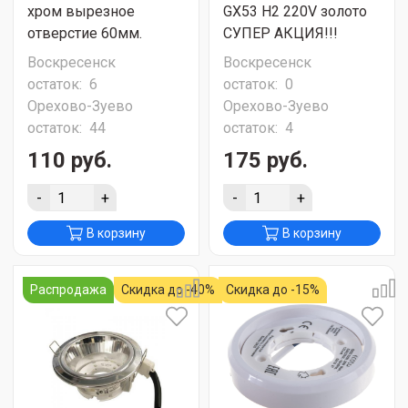
хром вырезное
GX53 H2 220V золото
отверстие 60мм.
СУПЕР АКЦИЯ!!!
Воскресенск
Воскресенск
остаток:
6
остаток:
0
Орехово-Зуево
Орехово-Зуево
остаток:
44
остаток:
4
110 руб.
175 руб.
-
+
-
+
В корзину
В корзину
Распродажа
Скидка до -40%
Скидка до -15%