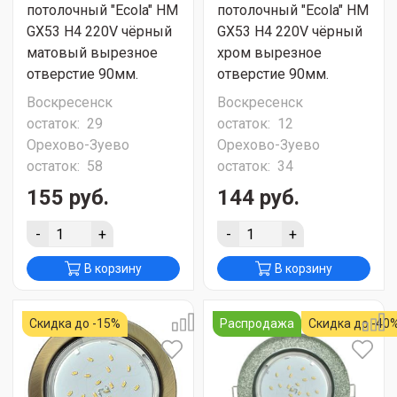
потолочный "Ecola" HM
потолочный "Ecola" HM
GX53 H4 220V чёрный
GX53 H4 220V чёрный
матовый вырезное
хром вырезное
отверстие 90мм.
отверстие 90мм.
Воскресенск
Воскресенск
остаток:
29
остаток:
12
Орехово-Зуево
Орехово-Зуево
остаток:
58
остаток:
34
155 руб.
144 руб.
-
+
-
+
В корзину
В корзину
Скидка до -15%
Распродажа
Скидка до -40