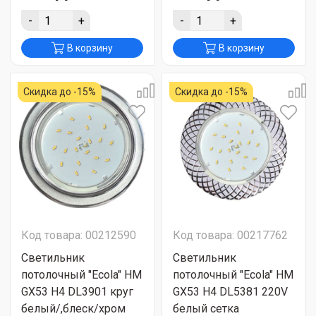
-
+
-
+
В корзину
В корзину
Скидка до -15%
Скидка до -15%
Код товара: 00212590
Код товара: 00217762
Светильник
Светильник
потолочный "Ecola" HM
потолочный "Ecola" HM
GX53 H4 DL3901 круг
GX53 H4 DL5381 220V
белый/,блеск/хром
белый сетка