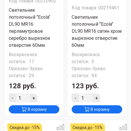
Код товара: 00220902
Код товара: 00219461
Светильник
потолочный "Ecola"
Светильник
DL90 MR16
потолочный "Ecola"
перламутровое
DL90 MR16 сатин хром
серебро вырезное
вырезное отверстие
отверстие 60мм.
60мм.
Воскресенск
Воскресенск
остаток:
17
остаток:
0
Орехово-Зуево
Орехово-Зуево
остаток:
29
остаток:
94
128 руб.
123 руб.
-
+
-
+
В корзину
В корзину
Скидка до -15%
Скидка до -15%