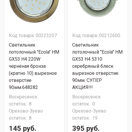
Код товара: 00223207
Код товара: 00212600
Светильник
Светильник
потолочный "Ecola" HM
потолочный "Ecola" HM
GX53 H4 220W
GX53 H4 5310
чернёная бронза
серебряный блеск
(кратно 10) вырезное
вырезное отверстие
отверстие
90мм. СУПЕР
90мм.648282
АКЦИЯ!!!
Воскресенск
Воскресенск
остаток:
8
остаток:
0
Орехово-Зуево
Орехово-Зуево
остаток:
8
остаток:
19
145 руб.
395 руб.