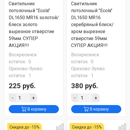
Светильник
Светильник
потолочный "Ecola"
потолочный "Ecola"
DL1650 MR16 золотой/
DL1650 MR16
блеск золото
серебряный блеск/
вырезное отверстие
хром вырезное
59мм. СУПЕР
отверстие 59мм.
АКЦИЯ!!!
СУПЕР АКЦИЯ!!!
Воскресенск
Воскресенск
остаток:
0
остаток:
0
Орехово-Зуево
Орехово-Зуево
остаток:
1
остаток:
1
225 руб.
380 руб.
-
+
-
+
В корзину
В корзину
Скидка до -15%
Скидка до -15%