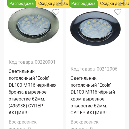
Распродажа
Скидка до -40%
Распродажа
Скидка до -40
Код товара: 00220901
Код товара: 00212906
Светильник
потолочный "Ecola"
Светильник
DL100 MR16 чернёная
потолочный "Ecola"
бронза вырезное
DL100 MR16 чёрный
отверстие 62мм.
хром вырезное
(495938) СУПЕР
отверстие 62мм.
АКЦИЯ!!!
СУПЕР АКЦИЯ!!!
Воскресенск
Воскресенск
остаток:
9
остаток:
0