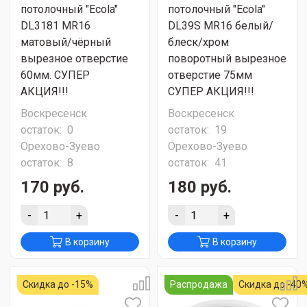
потолочный "Ecola"
потолочный "Ecola"
DL3181 MR16
DL39S MR16 белый/
матовый/чёрный
блеск/хром
вырезное отверстие
поворотный вырезное
60мм. СУПЕР
отверстие 75мм
АКЦИЯ!!!
СУПЕР АКЦИЯ!!!
Воскресенск
Воскресенск
остаток:
0
остаток:
19
Орехово-Зуево
Орехово-Зуево
остаток:
8
остаток:
41
170 руб.
180 руб.
-
+
-
+
В корзину
В корзину
Скидка до -15%
Распродажа
Скидка до -40