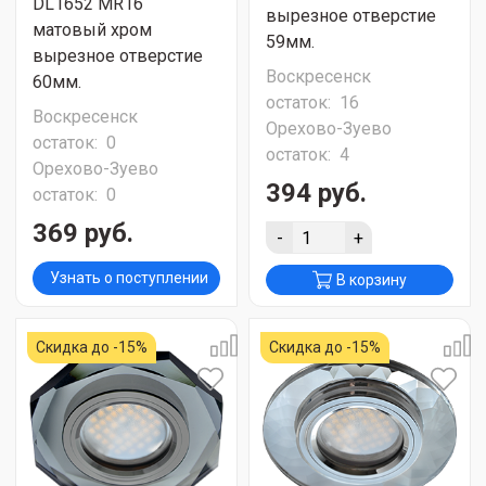
DL1652 MR16
вырезное отверстие
матовый хром
59мм.
вырезное отверстие
Воскресенск
60мм.
остаток:
16
Воскресенск
Орехово-Зуево
остаток:
0
остаток:
4
Орехово-Зуево
394 руб.
остаток:
0
369 руб.
-
+
Узнать о поступлении
В корзину
Скидка до -15%
Скидка до -15%