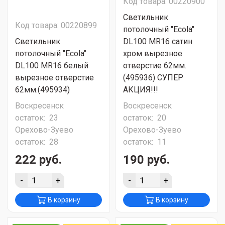
Код товара: 00220900
Светильник
Код товара: 00220899
потолочный "Ecola"
Светильник
DL100 MR16 сатин
потолочный "Ecola"
хром вырезное
DL100 MR16 белый
отверстие 62мм.
вырезное отверстие
(495936) СУПЕР
62мм.(495934)
АКЦИЯ!!!
Воскресенск
Воскресенск
остаток:
23
остаток:
20
Орехово-Зуево
Орехово-Зуево
остаток:
28
остаток:
11
222 руб.
190 руб.
-
+
-
+
В корзину
В корзину