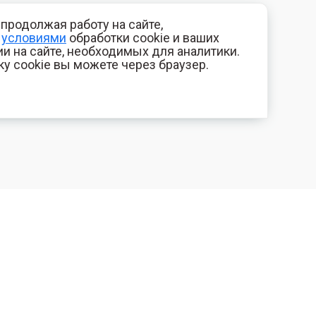
продолжая работу на сайте,
с
условиями
обработки cookie и ваших
и на сайте, необходимых для аналитики.
ку cookie вы можете через браузер.
+7 (800) 700-44-89
КОМПАНИЯ
Орехово-Зуево
Контакты
E-mail
Фотогалерея
id.kilowatt@yandex.ru
Отзывы