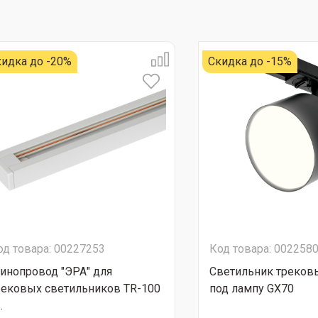
идка до -20%
Скидка до -15%
од товара: 00227253
Код товара: 002258
инопровод "ЭРА" для
Светильник треков
рековых светильников TR-100
под лампу GX70
..