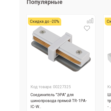
Популярные
Скидка до -20%
Ск
Код товара: 00227325
К
Соединитель "ЭРА" для
Ш
шинопровода прямой TR-1PA-
т
IC-W...
- .