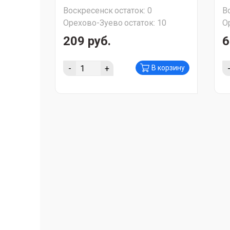
Воскресенск
остаток:
0
В
Орехово-Зуево
остаток:
10
О
209 руб.
6
-
+
В корзину