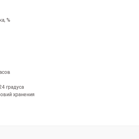
а, %
часов
24 градуса
ловий хранения