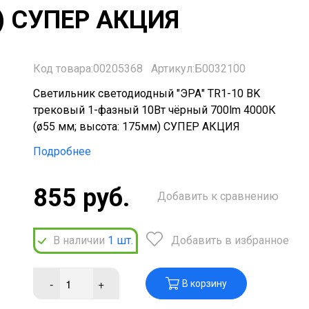
м) СУПЕР АКЦИЯ
Код товара:00205368
Артикул:Б0032100
Светильник светодиодный "ЭРА" TR1-10 BK
трековый 1-фазный 10Вт чёрный 700lm 4000К
(ø55 мм; высота: 175мм) СУПЕР АКЦИЯ
Подробнее
855 руб.
Добавить к сравнению
В наличии
1
шт.
Добавить в избранное
-
+
В корзину