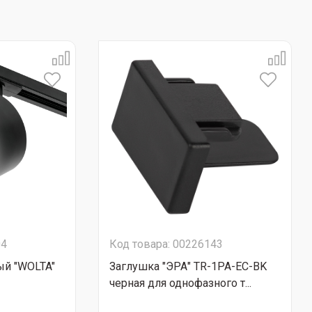
04
Код товара: 00226143
ый "WOLTA"
Заглушка "ЭРА" TR-1PA-EC-BK
черная для однофазного т...