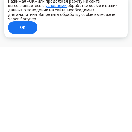
Нажимая «ОК» или продолжая работу на сайте,
вы соглашаетесь с
условиями
обработки cookie и ваших
данных о поведении на сайте, необходимых
для аналитики. Запретить обработку cookie вы можете
через браузер.
ОК
+7 (800) 700-44-89
Орехово-Зуево
E-mail
id.kilowatt@yandex.ru
Орехово-Зуево