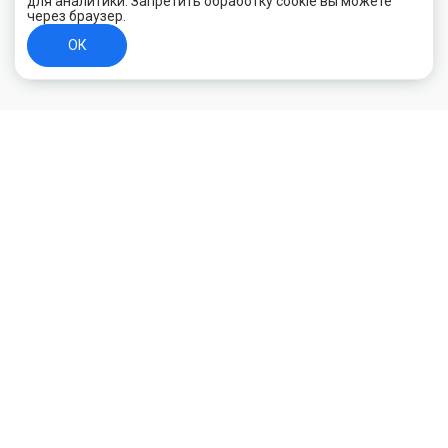
для аналитики. Запретить обработку cookie вы можете
через браузер.
ОК
+7 (800) 700-44-89
Орехово-Зуево
E-mail
id.kilowatt@yandex.ru
Орехово-Зуево