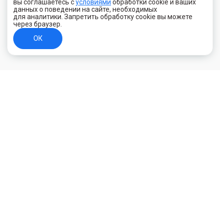
вы соглашаетесь с
условиями
обработки cookie и ваших
данных о поведении на сайте, необходимых
для аналитики. Запретить обработку cookie вы можете
через браузер.
ОК
+7 (800) 700-44-89
Орехово-Зуево
E-mail
id.kilowatt@yandex.ru
Орехово-Зуево