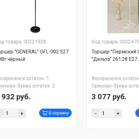
од товара: 00221928
Код товара: 002247
оршер "GENERAL" GFL-002 Е27
Торшер "Пермский 
0Вт чёрный
"Дельта" 261.28 Е27..
оскресенск
остаток:
1
Воскресенск
остаток
рехово-Зуево
остаток:
2
Орехово-Зуево
оста
 932 руб.
3 077 руб.
-
+
-
+
В корзину