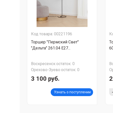
Код товара: 00221196
К
Торшер "Пермский Свет"
Т
"Дельта" 261.04 Е27...
6
Воскресенск
остаток:
0
В
Орехово-Зуево
остаток:
0
О
3 100 руб.
2
Узнать о поступлении