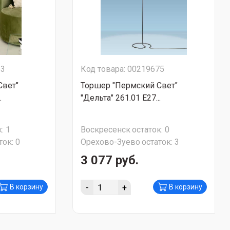
53
Код товара: 00219675
Свет"
Торшер "Пермский Свет"
.
"Дельта" 261.01 Е27...
:
1
Воскресенск
остаток:
0
ток:
0
Орехово-Зуево
остаток:
3
3 077 руб.
-
+
В корзину
В корзину