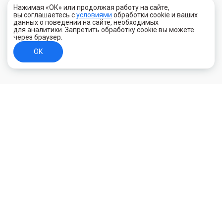
Нажимая «ОК» или продолжая работу на сайте,
вы соглашаетесь с
условиями
обработки cookie и ваших
данных о поведении на сайте, необходимых
для аналитики. Запретить обработку cookie вы можете
через браузер.
ОК
+7 (800) 700-44-89
Орехово-Зуево
E-mail
id.kilowatt@yandex.ru
Орехово-Зуево