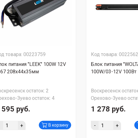
од товара: 00223759
Код товара: 002256
лок питания "LEEK" 100W 12V
Блок питания "WOLT
P67 208х44х35мм
100W/03-12V 100Вт 1
оскресенск
остаток:
2
Воскресенск
остаток
рехово-Зуево
остаток:
4
Орехово-Зуево
оста
 595 руб.
1 278 руб.
-
+
-
+
В корзину