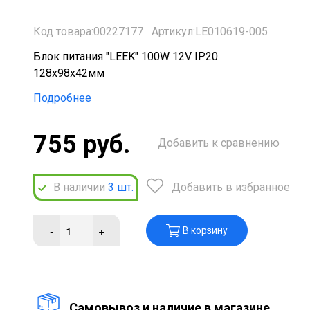
Код товара:00227177
Артикул:LE010619-005
Блок питания "LEEK" 100W 12V IP20
128х98х42мм
Подробнее
755 руб.
Добавить к сравнению
В наличии
3
шт.
Добавить в избранное
-
+
В корзину
Cамовывоз и наличие в магазине