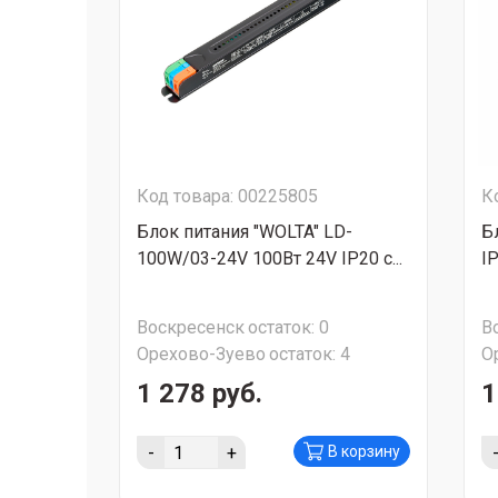
Код товара: 00225805
К
Блок питания "WOLTA" LD-
Б
100W/03-24V 100Вт 24V IP20 с...
I
Воскресенск
остаток:
0
В
Орехово-Зуево
остаток:
4
О
1 278 руб.
1
-
+
В корзину