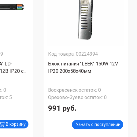
29
Код товара: 00224394
A" LD-
Блок питания "LEEK" 150W 12V
2В IP20 с...
IP20 200х58х40мм
:
0
Воскресенск
остаток:
0
ток:
5
Орехово-Зуево
остаток:
0
991 руб.
В корзину
Узнать о поступлении