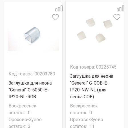
Код товара: 00225745
Код товара: 00203780
Заглушка для неона
Заглушка для неона
"General" G-COB-E-
"General" G-5050-E-
IP20-NW-NL (для
IP20-NL-RGB
неона COB)
Воскресенск
Воскресенск
остаток:
0
остаток:
0
Орехово-Зуево
Орехово-Зуево
остаток:
3
остаток:
11