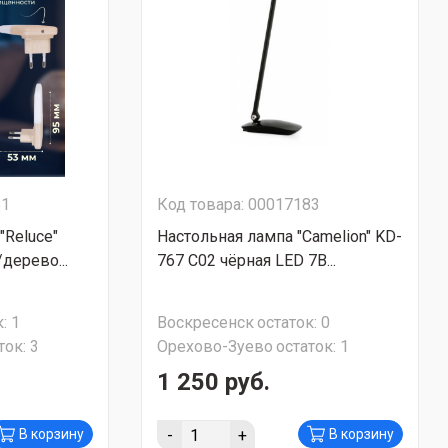
81
Код товара: 00017183
"Reluce"
Настольная лампа "Camelion" KD-
дерево...
767 C02 чёрная LED 7В...
:
1
Воскресенск
остаток:
0
ток:
3
Орехово-Зуево
остаток:
1
1 250 руб.
-
+
В корзину
В корзину