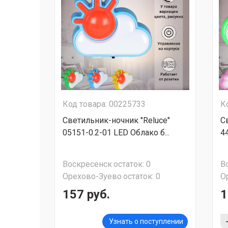
Код товара: 00225733
К
Светильник-ночник "Reluce"
С
05151-0.2-01 LED Облако б...
44
Воскресенск
остаток:
0
В
Орехово-Зуево
остаток:
0
О
157 руб.
1
Узнать о поступлении