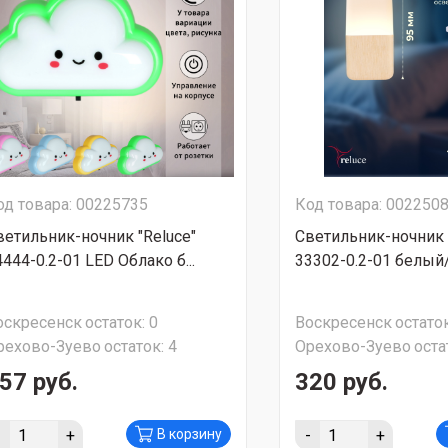
од товара: 00225735
Код товара: 002250
ветильник-ночник "Reluce"
Светильник-ночник 
444-0.2-01 LED Облако б...
33302-0.2-01 белый/
оскресенск
остаток:
0
Воскресенск
остаток
рехово-Зуево
остаток:
4
Орехово-Зуево
оста
57 руб.
320 руб.
-
+
-
+
В корзину