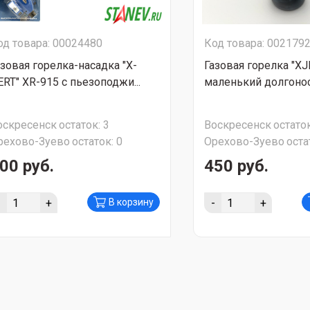
од товара: 00024480
Код товара: 002179
азовая горелка-насадка "X-
Газовая горелка "XJ
ERT" XR-915 c пьезоподжи...
маленький долгоно
оскресенск
остаток:
3
Воскресенск
остаток
рехово-Зуево
остаток:
0
Орехово-Зуево
оста
00 руб.
450 руб.
-
+
-
+
В корзину