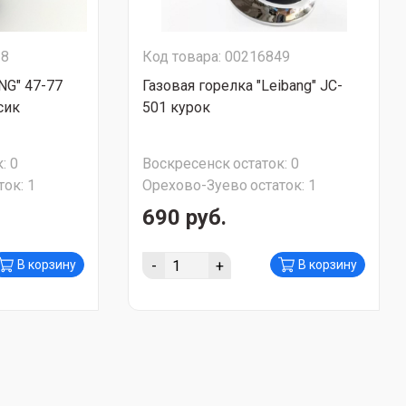
28
Код товара: 00216849
NG" 47-77
Газовая горелка "Leibang" JC-
сик
501 курок
:
0
Воскресенск
остаток:
0
ток:
1
Орехово-Зуево
остаток:
1
690 руб.
-
+
В корзину
В корзину