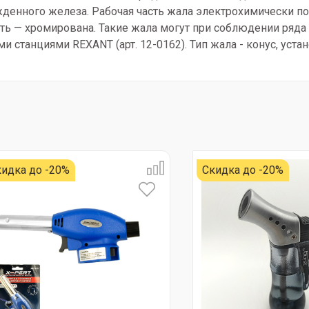
денного железа. Рабочая часть жала электрохимически по
сть — хромирована. Такие жала могут при соблюдении ряд
 станциями REXANT (арт. 12-0162). Тип жала - конус, уста
идка до -20%
Скидка до -20%