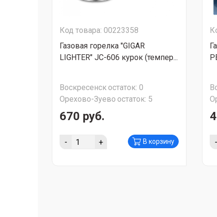
Код товара: 00223358
К
Газовая горелка "GIGAR
Г
LIGHTER" JC-606 курок (темпер...
P
Воскресенск
остаток:
0
В
Орехово-Зуево
остаток:
5
О
670 руб.
4
-
+
В корзину