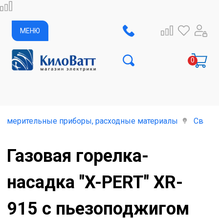
МЕНЮ
-измерительные приборы, расходные материалы
Свароч
Газовая горелка-
насадка "X-PERT" XR-
915 c пьезоподжигом