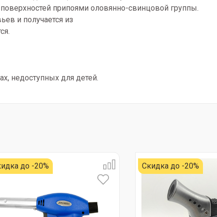
 поверхностей припоями оловянно-свинцовой группы.
ьев и получается из
ся.
х, недоступных для детей.
идка до -20%
Скидка до -20%