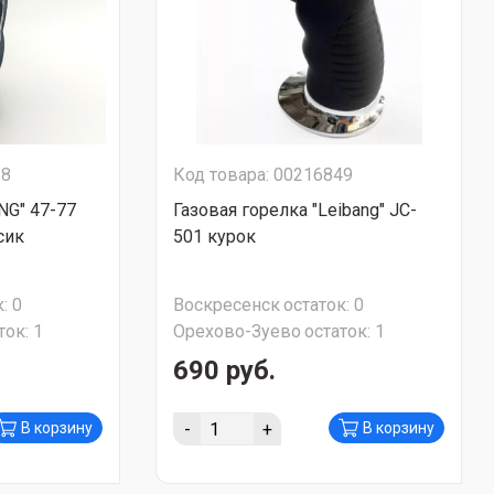
28
Код товара: 00216849
NG" 47-77
Газовая горелка "Leibang" JC-
сик
501 курок
:
0
Воскресенск
остаток:
0
ток:
1
Орехово-Зуево
остаток:
1
690 руб.
-
+
В корзину
В корзину