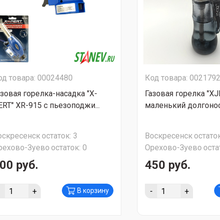
од товара: 00024480
Код товара: 002179
азовая горелка-насадка "X-
Газовая горелка "XJ
ERT" XR-915 c пьезоподжи...
маленький долгоно
оскресенск
остаток:
3
Воскресенск
остаток
рехово-Зуево
остаток:
0
Орехово-Зуево
оста
00 руб.
450 руб.
-
+
-
+
В корзину