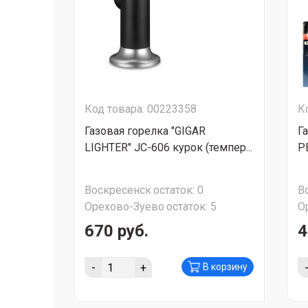
Код товара: 00223358
К
Газовая горелка "GIGAR
Г
LIGHTER" JC-606 курок (темпер...
P
Воскресенск
остаток:
0
В
Орехово-Зуево
остаток:
5
О
670 руб.
4
-
+
В корзину