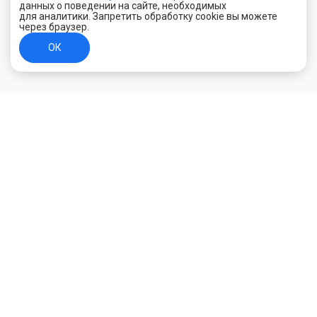
данных о поведении на сайте, необходимых
для аналитики. Запретить обработку cookie вы можете
через браузер.
ОК
+7 (800) 700-44-89
Орехово-Зуево
E-mail
id.kilowatt@yandex.ru
Орехово-Зуево