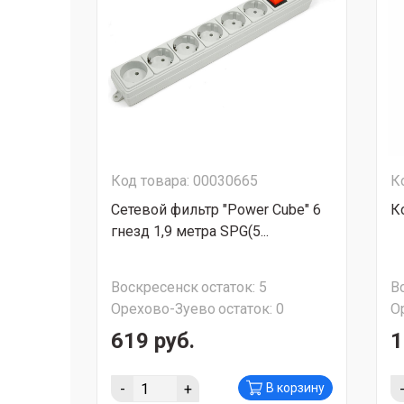
Код товара: 00030665
К
Сетевой фильтр "Power Cube" 6
К
гнезд 1,9 метра SPG(5...
Воскресенск
остаток:
5
В
Орехово-Зуево
остаток:
0
О
619 руб.
1
-
+
В корзину