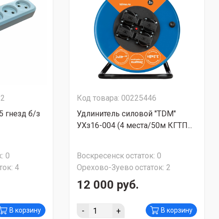
22
Код товара: 00225446
5 гнезд б/з
Удлинитель силовой "TDM"
УХз16-004 (4 места/50м КГТП...
:
0
Воскресенск
остаток:
0
ток:
4
Орехово-Зуево
остаток:
2
12 000 руб.
-
+
В корзину
В корзину