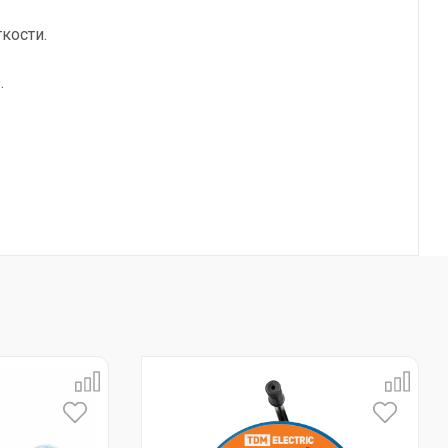
кости.
.