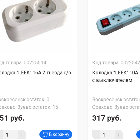
од товара: 00225514
Код товара: 002254
олодка "LEEK" 16A 2 гнезда с/з
Колодка "LEEK" 10A 
с выключателем
оскресенск
остаток:
0
Воскресенск
остаток
рехово-Зуево
остаток:
15
Орехово-Зуево
оста
51 руб.
317 руб.
-
+
-
+
В корзину