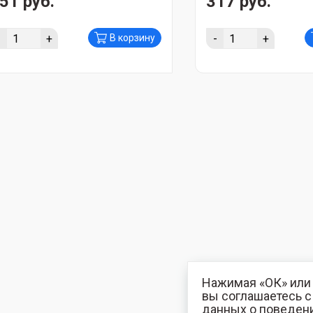
51 руб.
317 руб.
-
+
-
+
В корзину
Нажимая «ОК» или 
вы соглашаетесь 
данных о поведени