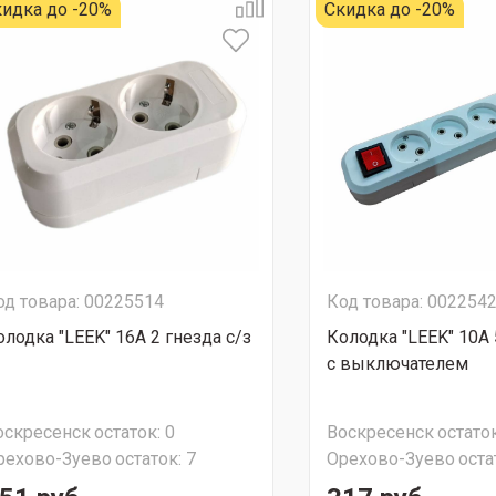
идка до -20%
Скидка до -20%
од товара: 00225514
Код товара: 002254
олодка "LEEK" 16A 2 гнезда с/з
Колодка "LEEK" 10A 
с выключателем
оскресенск
остаток:
0
Воскресенск
остаток
рехово-Зуево
остаток:
7
Орехово-Зуево
оста