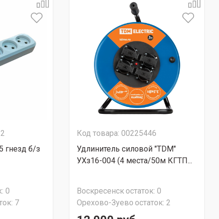
22
Код товара: 00225446
5 гнезд б/з
Удлинитель силовой "TDM"
УХз16-004 (4 места/50м КГТП...
:
0
Воскресенск
остаток:
0
ток:
7
Орехово-Зуево
остаток:
2