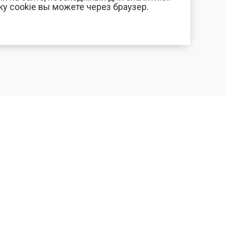
ку cookie вы можете через браузер.
+7 (800) 700-44-89
КОМПАНИЯ
Орехово-Зуево
Контакты
E-mail
Фотогалерея
id.kilowatt@yandex.ru
Отзывы
Орехово-Зуево
О нас