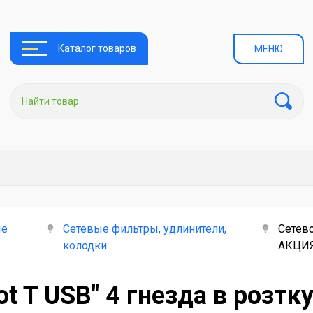
Каталог товаров
МЕНЮ
ые
Сетевые фильтры, удлинители,
Сетево
колодки
АКЦИ
ot T USB" 4 гнезда в розт