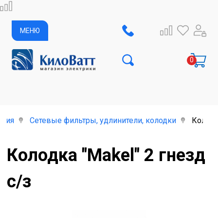
МЕНЮ
елия
Сетевые фильтры, удлинители, колодки
Колодка
Колодка "Makel" 2 гнезд
с/з