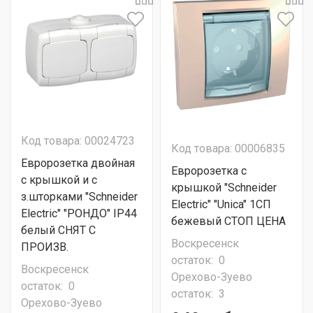
Код товара: 00024723
Код товара: 00006835
Евророзетка двойная
Евророзетка с
с крышкой и с
крышкой "Schneider
з.шторками "Schneider
Electric" "Unica" 1СП
Electric" "РОНДО" IP44
бежевый СТОП ЦЕНА
белый СНЯТ С
Воскресенск
ПРОИЗВ.
остаток:
0
Воскресенск
Орехово-Зуево
остаток:
0
остаток:
3
Орехово-Зуево