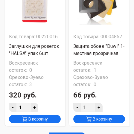
Код товара: 00220016
Код товара: 00004857
Заглушки для розеток
Защита обоев "Duwi" 1-
"HALSA" упак 6шт
местная прозрачная
Воскресенск
Воскресенск
остаток:
0
остаток:
1
Орехово-Зуево
Орехово-Зуево
остаток:
3
остаток:
0
320 руб.
66 руб.
-
+
-
+
В корзину
В корзину