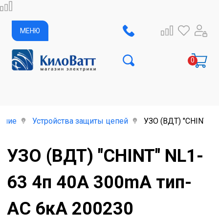
МЕНЮ
ание
Устройства защиты цепей
УЗО (ВДТ) "CHINT" 
УЗО (ВДТ) "CHINT" NL1-
63 4п 40A 300mA тип-
АС 6кА 200230