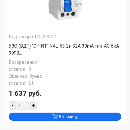
Код товара: 00227307
УЗО (ВДТ) "CHINT" NXL-63 2п 32A 30mA тип-АС 6кА
3999...
Воскресенск
остаток:
0
Орехово-Зуево
остаток:
21
1 637 руб.
-
+
В корзину