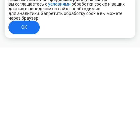
вы соглашаетесь с
условиями
обработки cookie и ваших
данных о поведении на сайте, необходимых
для аналитики. Запретить обработку cookie вы можете
через браузер.
ОК
+7 (800) 700-44-89
Орехово-Зуево
E-mail
id.kilowatt@yandex.ru
Орехово-Зуево