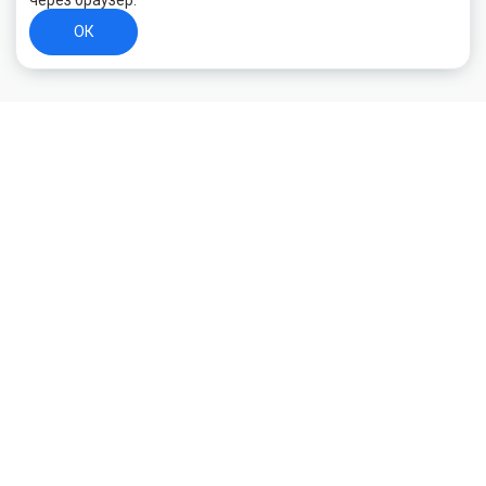
через браузер.
ОК
+7 (800) 700-44-89
Орехово-Зуево
E-mail
id.kilowatt@yandex.ru
Орехово-Зуево