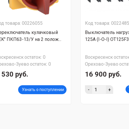
од товара: 00226055
Код товара: 002248
ереключатель кулачковый
Выключатель нагруз
IEK" ПКП63-13/У на 2 полож...
125A (I-O-I) OT125F
оскресенск
остаток:
0
Воскресенск
остаток
рехово-Зуево
остаток:
0
Орехово-Зуево
оста
 530 руб.
16 900 руб.
-
+
Узнать о поступлении