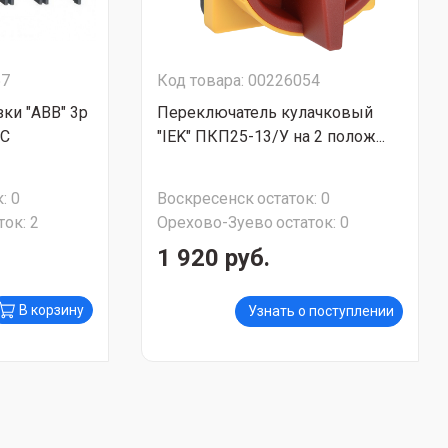
57
Код товара: 00226054
ки "ABB" 3p
Переключатель кулачковый
3C
"IEK" ПКП25-13/У на 2 полож...
:
0
Воскресенск
остаток:
0
ток:
2
Орехово-Зуево
остаток:
0
1 920 руб.
В корзину
Узнать о поступлении