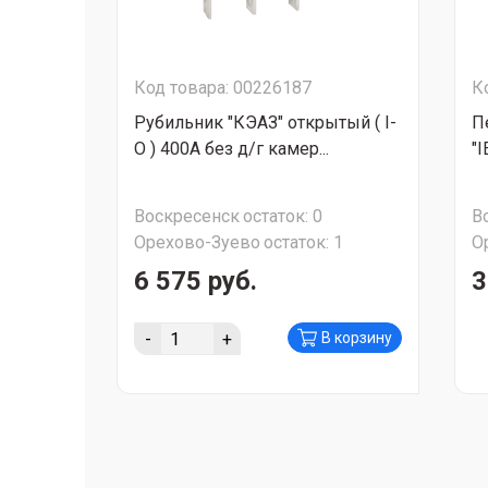
Код товара: 00226187
К
Рубильник "КЭАЗ" открытый ( I-
П
O ) 400А без д/г камер...
"
Воскресенск
остаток:
0
В
Орехово-Зуево
остаток:
1
О
6 575 руб.
3
-
+
В корзину