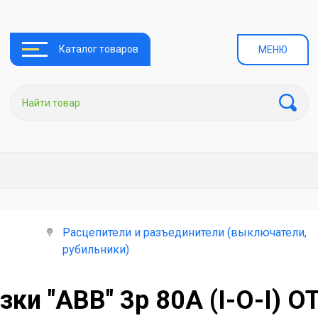
Каталог товаров
МЕНЮ
Расцепители и разъединители (выключатели,
рубильники)
ки "ABB" 3p 80A (I-O-I) O