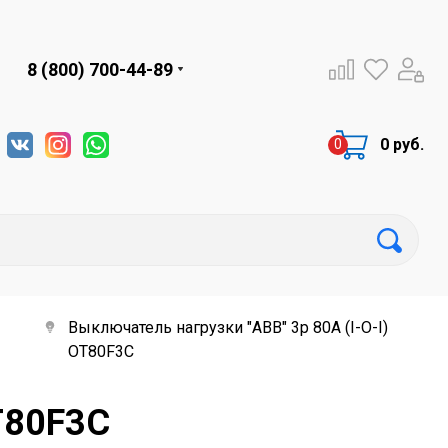
8 (800) 700-44-89
0 руб.
Выключатель нагрузки "ABB" 3p 80A (I-O-I)
OT80F3C
T80F3C