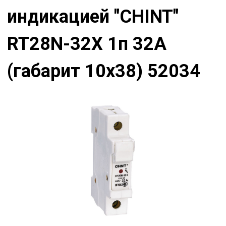
индикацией "CHINT"
RT28N-32X 1п 32А
(габарит 10х38) 52034