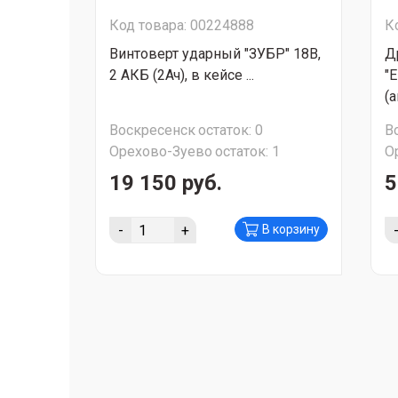
Код товара: 00224888
К
Винтоверт ударный "ЗУБР" 18В,
Д
2 АКБ (2Ач), в кейсе ...
"
(а
Воскресенск
остаток:
0
В
Орехово-Зуево
остаток:
1
О
19 150 руб.
5
-
+
В корзину