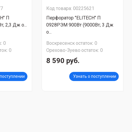
77
Код товара: 00225621
H" П
Перфоратор "ELITECH" П
 2,3 Дж о...
0928РЭМ 900Вт (9000Вт; 3 Дж
о...
:
0
Воскресенск
остаток:
0
ток:
0
Орехово-Зуево
остаток:
0
8 590 руб.
 поступлении
Узнать о поступлении