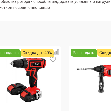
обмотка ротора - способна выдержать усиленные нагрузки 
бмоткой несравненно выше.
аспродажа
Скидка до -40%
Распродажа
Скидк