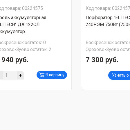
од товара: 00224575
Код товара: 002245
рель аккумуляторная
Перфоратор "ELITEC
ELITECH" ДА 122СЛ
240РЭМ 750Вт (750Вт;
ккумулятор...
оскресенск
остаток:
0
Воскресенск
остаток
рехово-Зуево
остаток:
2
Орехово-Зуево
оста
 940 руб.
7 300 руб.
-
+
В корзину
Узнать о