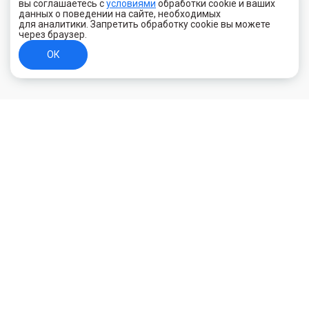
вы соглашаетесь с
условиями
обработки cookie и ваших
данных о поведении на сайте, необходимых
для аналитики. Запретить обработку cookie вы можете
через браузер.
ОК
+7 (800) 700-44-89
Орехово-Зуево
E-mail
id.kilowatt@yandex.ru
Орехово-Зуево