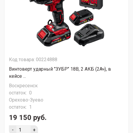
Код товара: 00224888
Винтоверт ударный "ЗУБР" 18В, 2 АКБ (2Ач), в
кейсе ...
Воскресенск
остаток:
0
Орехово-Зуево
остаток:
1
19 150 руб.
-
+