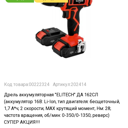
Код товара:00222324
Артикул:202414
Дрель аккумуляторная "ELITECH" ДА 162СЛ
(аккумулятор 16В: Li-Ion, тип двигателя: бесщеточный,
1,7 А*ч; 2 скорости; МАХ крутящий момент, Нм: 28;
частота вращения, об/мин: 0-350/0-1350; реверс)
СУПЕР АКЦИЯ!!!