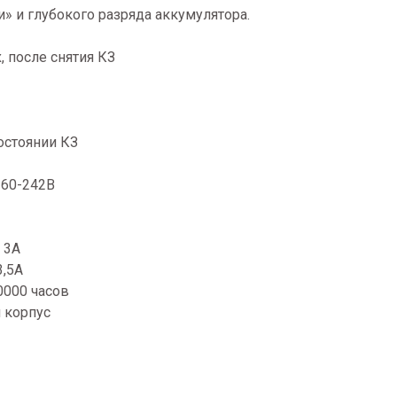
» и глубокого разряда аккумулятора.
 после снятия КЗ
остоянии КЗ
160-242В
 3А
3,5А
0000 часов
 корпус