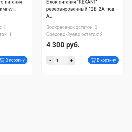
о питания
Блок питания "REXANT"
импул...
резервированный 12В, 2А, под
А...
:
1
Воскресенск
остаток:
0
ток:
1
Орехово-Зуево
остаток:
2
4 300 руб.
-
+
В корзину
В корзину