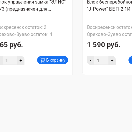
лок управления замка "ЭЛИС"
Блок бесперебойног
УЗ (предназначен для ...
"J-Power" ББП-2.1И 
оскресенск
остаток:
2
Воскресенск
остаток
рехово-Зуево
остаток:
4
Орехово-Зуево
оста
65 руб.
1 590 руб.
-
+
-
+
В корзину