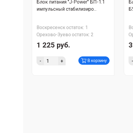
Блок питания "J-Power" БП-1.1
Б
импульсный стабилизиро...
Б
Воскресенск
остаток:
1
В
Орехово-Зуево
остаток:
2
О
1 225 руб.
3
-
+
В корзину