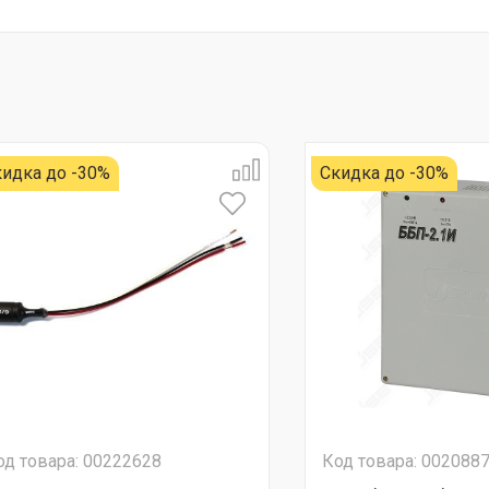
идка до -30%
Скидка до -30%
од товара: 00222628
Код товара: 002088