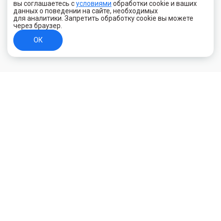
вы соглашаетесь с
условиями
обработки cookie и ваших
данных о поведении на сайте, необходимых
для аналитики. Запретить обработку cookie вы можете
через браузер.
ОК
+7 (800) 700-44-89
Орехово-Зуево
E-mail
id.kilowatt@yandex.ru
Орехово-Зуево