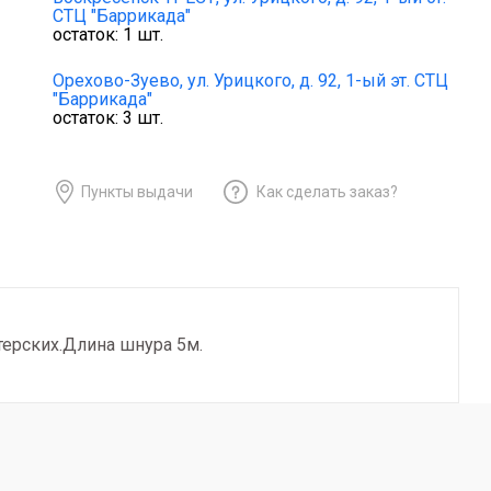
СТЦ "Баррикада"
остаток:
1
шт.
Орехово-Зуево,
ул. Урицкого, д. 92, 1-ый эт. СТЦ
"Баррикада"
остаток:
3
шт.
Пункты выдачи
Как сделать заказ?
терских.Длина шнура 5м.