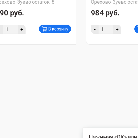
рехово-Зуево
остаток:
8
Орехово-Зуево
оста
90 руб.
984 руб.
-
+
-
+
В корзину
Нажимая «ОК» или 