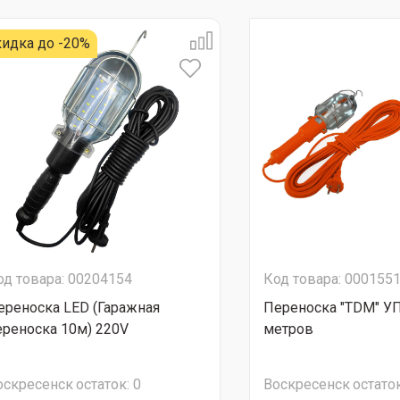
идка до -20%
од товара: 00204154
Код товара: 000155
ереноска LED (Гаражная
Переноска "TDM" У
ереноска 10м) 220V
метров
оскресенск
остаток:
0
Воскресенск
остаток