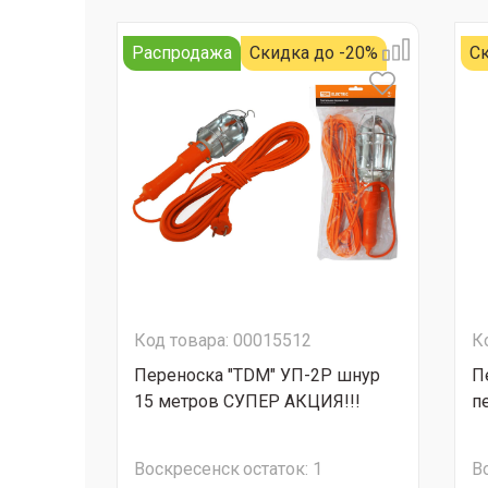
Распродажа
Скидка до -20%
Ск
Код товара: 00015512
К
Переноска "TDM" УП-2Р шнур
П
15 метров СУПЕР АКЦИЯ!!!
п
Воскресенск
остаток:
1
В