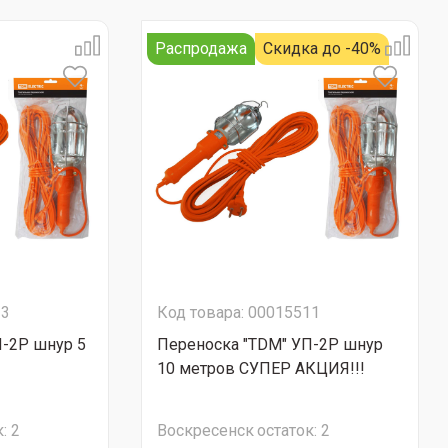
Распродажа
Скидка до -40%
13
Код товара: 00015511
П-2Р шнур 5
Переноска "TDM" УП-2Р шнур
10 метров СУПЕР АКЦИЯ!!!
:
2
Воскресенск
остаток:
2