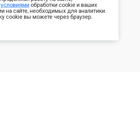
с
условиями
обработки cookie и ваших
и на сайте, необходимых для аналитики.
ку cookie вы можете через браузер.
+7 (800) 700-44-89
КОМПАНИЯ
Орехово-Зуево
Контакты
E-mail
Фотогалерея
id.kilowatt@yandex.ru
Отзывы
Орехово-Зуево
О нас