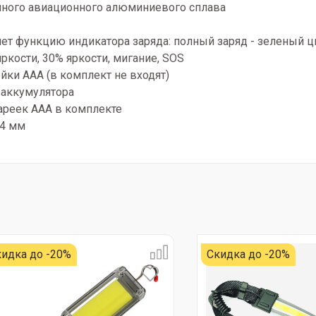
чного авиационного алюминиевого сплава
т функцию индикатора заряда: полный заряд - зеленый цв
ркости, 30% яркости, мигание, SOS
йки AAA (в комплект не входят)
 аккумулятора
ареек AAA в комплекте
44 мм
идка до -20%
Скидка до -20%