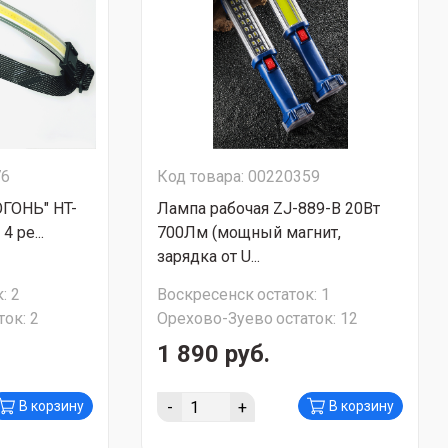
76
Код товара: 00220359
ОГОНЬ" HT-
Лампа рабочая ZJ-889-B 20Вт
4 ре...
700Лм (мощный магнит,
зарядка от U...
:
2
Воскресенск
остаток:
1
ток:
2
Орехово-Зуево
остаток:
12
1 890 руб.
-
+
В корзину
В корзину