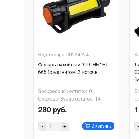
Код товара: 00224724
К
Фонарь налобный "ОГОНЬ" HT-
Л
665 (с магнитом, 2 источн...
C
(м
Воскресенск
остаток:
0
В
Орехово-Зуево
остаток:
14
О
280 руб.
1
-
+
В корзину