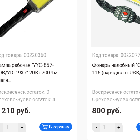
од товара: 00220360
Код товара: 002207
ампа рабочая "YYC-857-
Фонарь налобный "
OB/YD-1937" 20Вт 700Лм
115 (зарядка от USB; 
агн...
оскресенск
остаток:
0
Воскресенск
остаток
рехово-Зуево
остаток:
4
Орехово-Зуево
оста
 210 руб.
800 руб.
-
+
-
+
В корзину