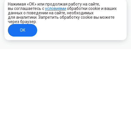
Нажимая «ОК» или продолжая работу на сайте,
вы соглашаетесь с
условиями
обработки cookie и ваших
данных о поведении на сайте, необходимых
для аналитики. Запретить обработку cookie вы можете
через браузер.
ОК
+7 (800) 700-44-89
Орехово-Зуево
E-mail
id.kilowatt@yandex.ru
Орехово-Зуево