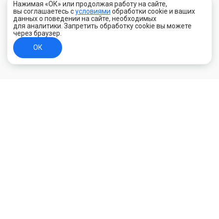
Нажимая «ОК» или продолжая работу на сайте,
вы соглашаетесь с
условиями
обработки cookie и ваших
данных о поведении на сайте, необходимых
для аналитики. Запретить обработку cookie вы можете
через браузер.
ОК
+7 (800) 700-44-89
Орехово-Зуево
E-mail
id.kilowatt@yandex.ru
Орехово-Зуево