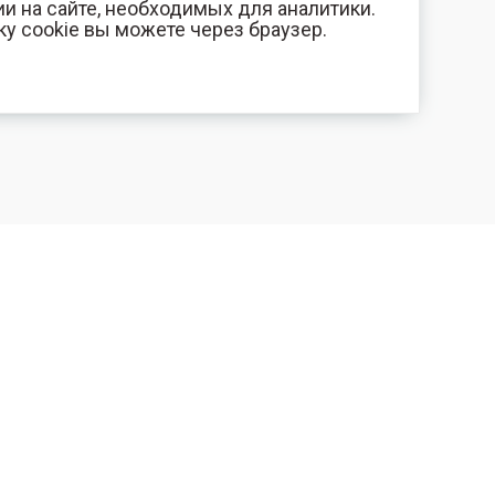
и на сайте, необходимых для аналитики.
ку cookie вы можете через браузер.
+7 (800) 700-44-89
КОМПАНИЯ
Орехово-Зуево
Контакты
E-mail
Фотогалерея
id.kilowatt@yandex.ru
Отзывы
Орехово-Зуево
О нас