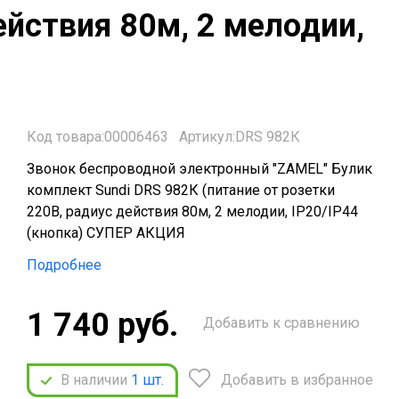
ействия 80м, 2 мелодии,
Код товара:00006463
Артикул:DRS 982К
Звонок беспроводной электронный "ZAMEL" Булик
комплект Sundi DRS 982К (питание от розетки
220В, радиус действия 80м, 2 мелодии, IP20/IP44
(кнопка) СУПЕР АКЦИЯ
Подробнее
1 740 руб.
Добавить к сравнению
В наличии
1
шт.
Добавить в избранное