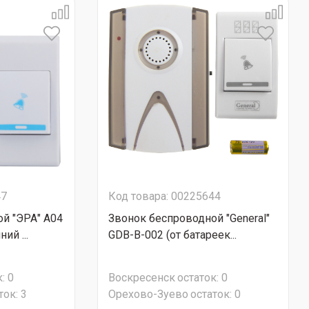
47
Код товара: 00225644
й "ЭРА" A04
Звонок беспроводной "General"
ий ...
GDB-B-002 (от батареек...
:
0
Воскресенск
остаток:
0
ток:
3
Орехово-Зуево
остаток:
0