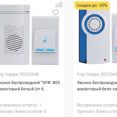
Скидка до -20%
од товара: 00225648
Код товара: 002256
вонок беспроводной "ЭРА" A05
Звонок беспроводно
налоговый белый (от б...
аналоговый бело-син
оскресенск
остаток:
1
Воскресенск
остаток
рехово-Зуево
остаток:
0
Орехово-Зуево
оста