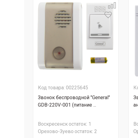
Код товара: 00225645
К
Звонок беспроводной "General"
З
GDB-220V-001 (питание ...
а
Воскресенск
остаток:
1
В
Орехово-Зуево
остаток:
2
О