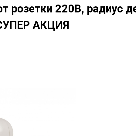
от розетки 220В, радиус д
) СУПЕР АКЦИЯ