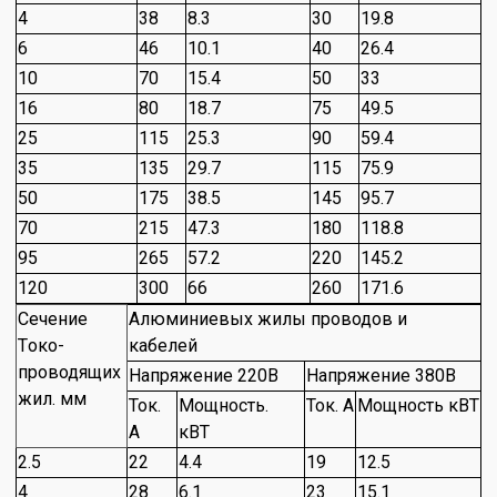
4
38
8.3
30
19.8
6
46
10.1
40
26.4
10
70
15.4
50
33
16
80
18.7
75
49.5
25
115
25.3
90
59.4
35
135
29.7
115
75.9
50
175
38.5
145
95.7
70
215
47.3
180
118.8
95
265
57.2
220
145.2
120
300
66
260
171.6
Сечение
Алюминиевых жилы проводов и
Tоко-
кабелей
проводящих
Напряжение 220В
Напряжение 380В
жил. мм
Ток.
Мощность.
Ток. А
Мощность кВТ
А
кВТ
2.5
22
4.4
19
12.5
4
28
6.1
23
15.1