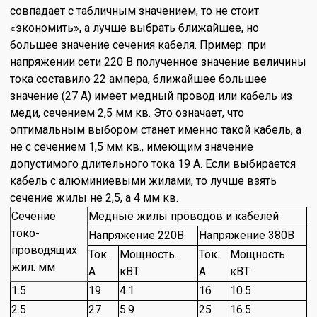
совпадает с табличным значением, то не стоит
«экономить», а лучше выбрать ближайшее, но
большее значение сечения кабеля. Пример: при
напряжении сети 220 В полученное значение величины
тока составило 22 ампера, ближайшее большее
значение (27 А) имеет медный провод или кабель из
меди, сечением 2,5 мм кв. Это означает, что
оптимальным выбором станет именно такой кабель, а
не с сечением 1,5 мм кв., имеющим значение
допустимого длительного тока 19 А. Если выбирается
кабель с алюминиевыми жилами, то лучше взять
сечение жилы не 2,5, а 4 мм кв.
Сечение
Медные жилы проводов и кабелей
токо-
Напряжение 220В
Напряжение 380В
проводящих
Ток.
Мощность.
Ток.
Мощность
жил. мм
А
кВТ
А
кВТ
1.5
19
4.1
16
10.5
2.5
27
5.9
25
16.5