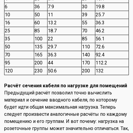
6
36
7.9
30
19.8
10
50
11
39
25.7
16
60
13.2
55
36.3
25
85
18.7
70
46.2
35
100
22
85
56.1
50
135
29.7
110
72.6
70
165
36.3
140
92.4
95
200
44
170
112.2
120
230
50.6
200
132
Расчёт сечения кабеля по нагрузке для помещений
Предыдущий расчёт позволил точно вычислить
материал и сечение вводного кабеля, по которому
будет идти общая максимальная нагрузка. Теперь
следует произвести аналогичные расчёты по каждому
помещению и его группам. И вот почему: нагрузка на
розеточные группы может значительно отличаться. Так,