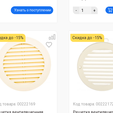
-
+
Узнать о поступлении
идка до -15%
Скидка до -15%
д товара: 00222169
Код товара: 0022217
шетка вентиляционная
Решетка вентиляцио