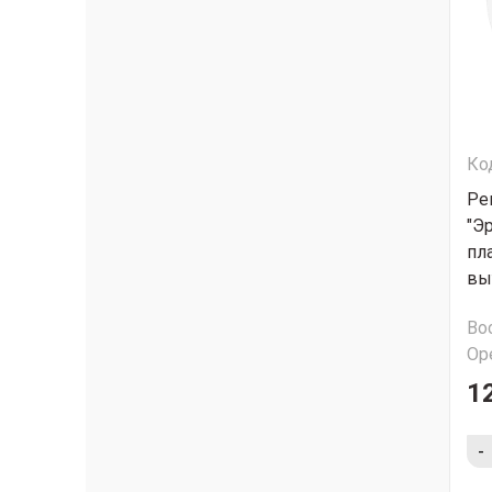
Ко
Ре
"Э
пл
вы
Во
Ор
1
-