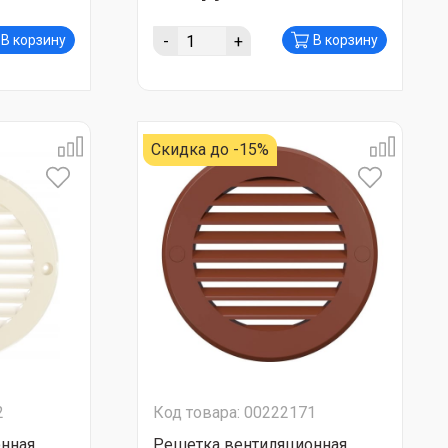
-
+
В корзину
В корзину
Скидка до -15%
2
Код товара: 00222171
нная
Решетка вентиляционная