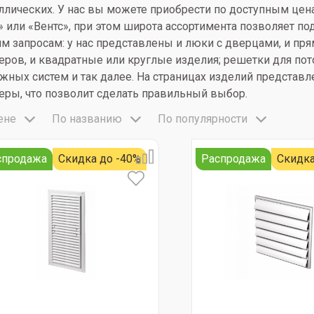
ллических. У нас вы можете приобрести по доступным цен
» или «Вентс», при этом широта ассортимента позволяет по
м запросам: у нас представлены и люки с дверцами, и п
еров, и квадратные или круглые изделия; решетки для пот
жных систем и так далее. На страницах изделий представ
еры, что позволит сделать правильный выбор.
ене
По названию
По популярности
спродажа
Скидка до -40%
Распродажа
Скидка