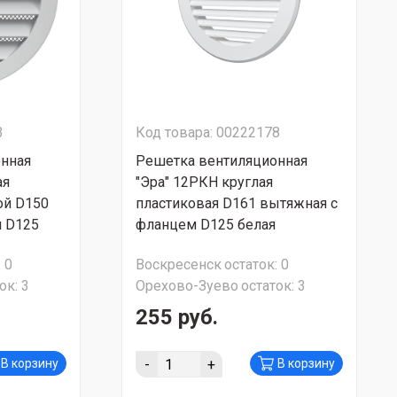
3
Код товара: 00222178
нная
Решетка вентиляционная
ая
"Эра" 12РКН круглая
ой D150
пластиковая D161 вытяжная с
 D125
фланцем D125 белая
:
0
Воскресенск
остаток:
0
ок:
3
Орехово-Зуево
остаток:
3
255 руб.
-
+
В корзину
В корзину