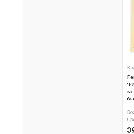
Ко
Ре
"В
ме
бе
Во
Ор
3