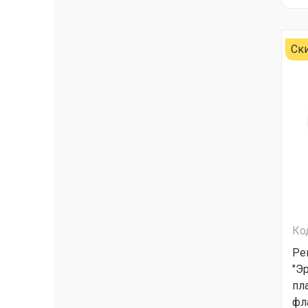
Ск
Ко
Ре
"Э
пл
фл