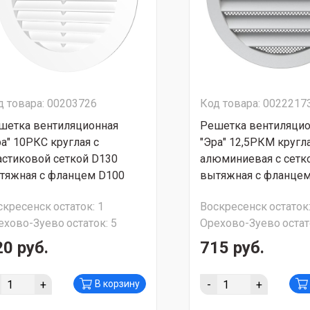
д товара: 00203726
Код товара: 0022217
шетка вентиляционная
Решетка вентиляцио
ра" 10РКС круглая с
"Эра" 12,5РКМ кругл
астиковой сеткой D130
алюминиевая c сетк
тяжная с фланцем D100
вытяжная с фланцем
скресенск
остаток:
1
Воскресенск
остаток
ехово-Зуево
остаток:
5
Орехово-Зуево
остат
20 руб.
715 руб.
+
-
+
В корзину