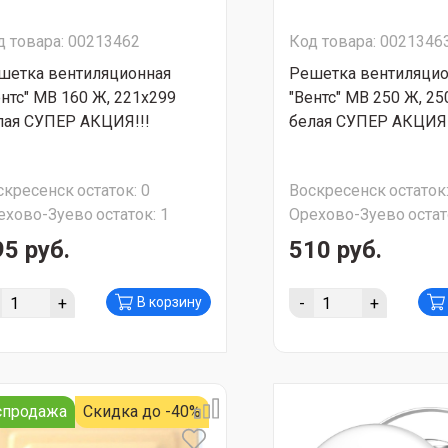
д товара: 00213462
Код товара: 0021346
шетка вентиляционная
Решетка вентиляцио
ентс" МВ 160 Ж, 221х299
"Вентс" МВ 250 Ж, 2
лая СУПЕР АКЦИЯ!!!
белая СУПЕР АКЦИЯ!
скресенск
остаток:
0
Воскресенск
остаток
ехово-Зуево
остаток:
1
Орехово-Зуево
остат
95 руб.
510 руб.
+
-
+
В корзину
спродажа
Скидка до -40%