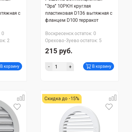
"Эра" 10РКН круглая
ытяжная с
пластиковая D136 вытяжная с
фланцем D100 терракот
:
0
Воскресенск
остаток:
0
ок:
2
Орехово-Зуево
остаток:
5
215 руб.
-
+
В корзину
В корзину
Скидка до -15%