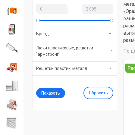
мета
«Эра
ваши
разм
вытя
Бренд
разм
Люки пластиковые, решетки
По ц
"армстронг"
Ра
Решетки пластик, металл
Сбросить