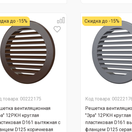
идка до -15%
Скидка до -15%
д товара: 00222175
Код товара: 0022217
шетка вентиляционная
Решетка вентиляцио
ра" 12РКН круглая
"Эра" 12РКН круглая
астиковая D161 вытяжная с
пластиковая D161 в
анцем D125 коричневая
фланцем D125 серая