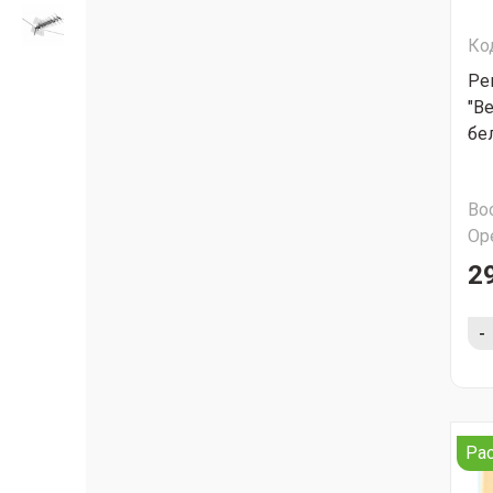
Ко
Ре
"В
бе
Во
Ор
2
-
Ра