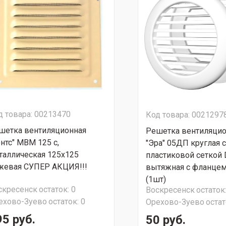
д товара: 00213470
Код товара: 0021297
шетка вентиляционная
Решетка вентиляцио
ентс" МВМ 125 с,
"Эра" 05ДП круглая с
таллическая 125х125
пластиковой сеткой 
жевая СУПЕР АКЦИЯ!!!
вытяжная с фланцем
(1шт)
скресенск
остаток:
0
Воскресенск
остаток
ехово-Зуево
остаток:
0
Орехово-Зуево
остат
95 руб.
50 руб.