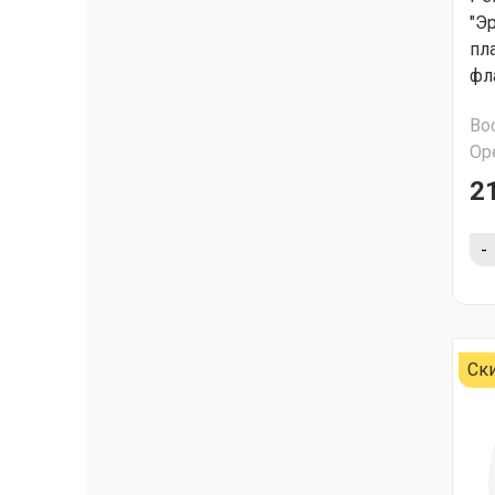
"Э
пл
фл
Во
Ор
2
-
Ск