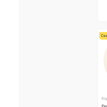
Ск
Ко
Ре