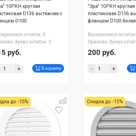
ра" 10РКН круглая
"Эра" 10РКН круглая
астиковая D136 вытяжная с
пластиковая D136 в
анцем D100
фланцем D100 белая
скресенск
остаток:
0
Воскресенск
остаток
ехово-Зуево
остаток:
3
Орехово-Зуево
остат
15 руб.
200 руб.
+
-
+
В корзину
идка до -15%
Скидка до -15%