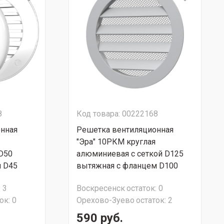
8
Код товара: 00222168
нная
Решетка вентиляционная
"Эра" 10РКМ круглая
D50
алюминиевая c сеткой D125
 D45
вытяжная с фланцем D100
:
3
Воскресенск
остаток:
0
ок:
0
Орехово-Зуево
остаток:
2
590 руб.