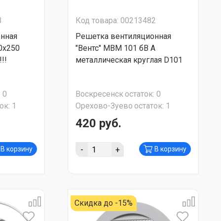
3
Код товара: 00213482
нная
Решетка вентиляционная
50х250
"Вентс" МВМ 101 бВ А
!!
металлическая круглая D101
:
0
Воскресенск
остаток:
0
ок:
1
Орехово-Зуево
остаток:
1
420 руб.
-
+
В корзину
В корзину
Скидка до -15%