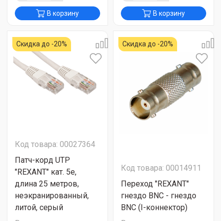
В корзину
В корзину
Скидка до -20%
Скидка до -20%
Код товара: 00027364
Патч-корд UTP
Код товара: 00014911
"REXANT" кат. 5e,
длина 25 метров,
Переход "REXANT"
неэкранированный,
гнездо BNC - гнездо
литой, серый
BNC (I-коннектор)