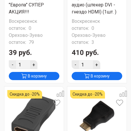
"Европа" СУПЕР
аудио (штекер DVI -
АКЦИЯ!!!
гнездо HDMI) (1шт. )
Воскресенск
Воскресенск
остаток:
0
остаток:
0
Орехово-Зуево
Орехово-Зуево
остаток:
79
остаток:
3
39 руб.
410 руб.
-
+
-
+
В корзину
В корзину
Скидка до -20%
Скидка до -20%