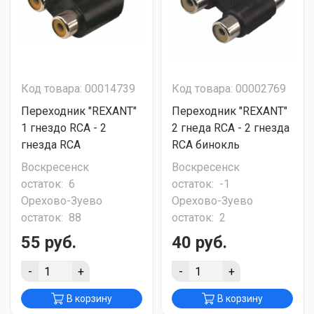
Код товара: 00014739
Код товара: 00002769
Переходник "REXANT"
Переходник "REXANT"
1 гнездо RCA - 2
2 гнеда RCA - 2 гнезда
гнезда RCA
RCA бинокль
Воскресенск
Воскресенск
остаток:
6
остаток:
-1
Орехово-Зуево
Орехово-Зуево
остаток:
88
остаток:
2
55 руб.
40 руб.
-
+
-
+
В корзину
В корзину