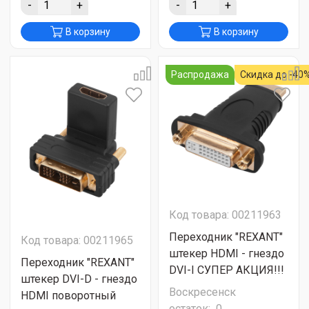
-
+
-
+
В корзину
В корзину
Распродажа
Скидка до -40
Код товара: 00211963
Переходник "REXANT"
Код товара: 00211965
штекер HDMI - гнездо
Переходник "REXANT"
DVI-I СУПЕР АКЦИЯ!!!
штекер DVI-D - гнездо
Воскресенск
HDMI поворотный
остаток:
0