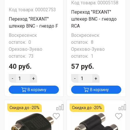
Код товара: 00005158
Код товара: 00002753
Переход "REXANT"
Переход "REXANT"
штекер BNC - гнездо
штекер BNC - гнездо F
RCA
Воскресенск
Воскресенск
остаток:
0
остаток:
8
Орехово-Зуево
Орехово-Зуево
остаток:
73
остаток:
1
40 руб.
57 руб.
-
+
-
+
В корзину
В корзину
Скидка до -20%
Скидка до -20%