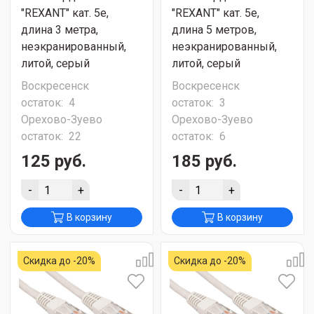
"REXANT" кат. 5e,
"REXANT" кат. 5e,
длина 3 метра,
длина 5 метров,
неэкранированный,
неэкранированный,
литой, серый
литой, серый
Воскресенск
Воскресенск
остаток:
4
остаток:
3
Орехово-Зуево
Орехово-Зуево
остаток:
22
остаток:
6
125 руб.
185 руб.
-
+
-
+
В корзину
В корзину
Скидка до -20%
Скидка до -20%