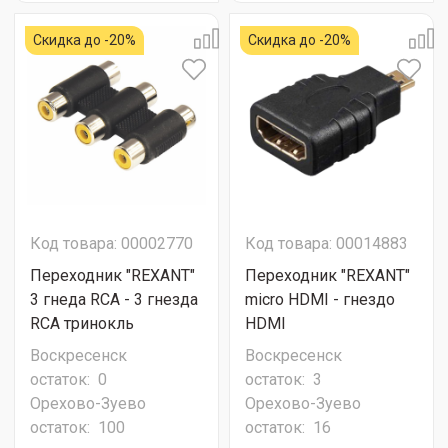
Скидка до -20%
Скидка до -20%
Код товара: 00002770
Код товара: 00014883
Переходник "REXANT"
Переходник "REXANT"
3 гнеда RCA - 3 гнезда
micro HDMI - гнездо
RCA тринокль
HDMI
Воскресенск
Воскресенск
остаток:
0
остаток:
3
Орехово-Зуево
Орехово-Зуево
остаток:
100
остаток:
16