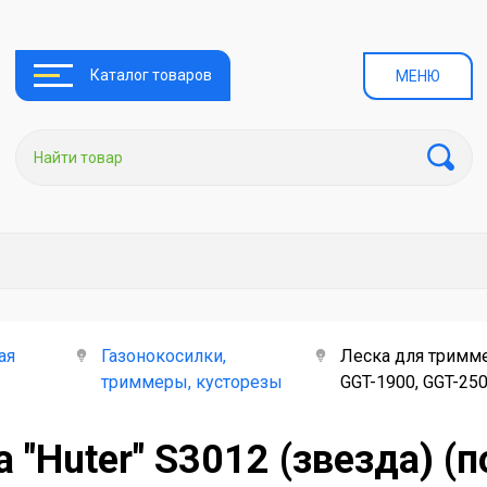
Каталог товаров
МЕНЮ
ая
Газонокосилки,
Леска для тримме
триммеры, кусторезы
GGT-1900, GGT-25
 "Huter" S3012 (звезда) (