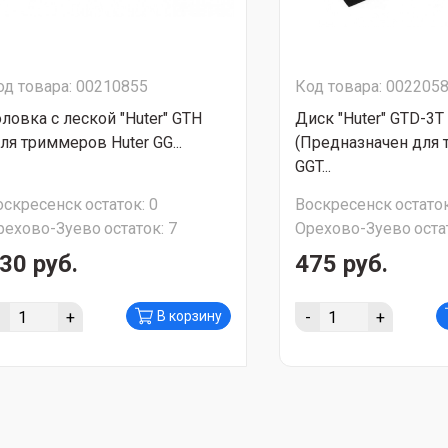
од товара: 00210855
Код товара: 002205
оловка с леской "Huter" GTH
Диск "Huter" GTD-3T
для триммеров Huter GG...
(Предназначен для 
GGT...
оскресенск
остаток:
0
Воскресенск
остаток
рехово-Зуево
остаток:
7
Орехово-Зуево
оста
30 руб.
475 руб.
-
+
-
+
В корзину