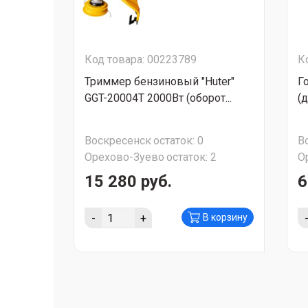
Код товара: 00223789
К
Триммер бензиновый "Huter"
Г
GGT-20004T 2000Вт (оборот...
(
Воскресенск
остаток:
0
В
Орехово-Зуево
остаток:
2
О
15 280 руб.
6
-
+
В корзину