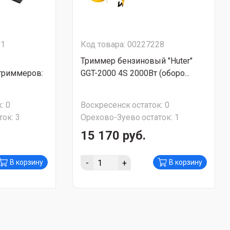
81
Код товара: 00227228
Триммер бензиновый "Huter"
триммеров:
GGT-2000 4S 2000Вт (оборо...
:
0
Воскресенск
остаток:
0
ток:
3
Орехово-Зуево
остаток:
1
15 170 руб.
-
+
В корзину
В корзину