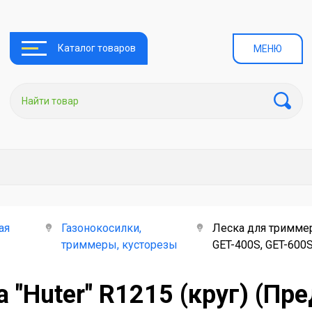
Каталог товаров
МЕНЮ
ая
Газонокосилки,
Леска для триммер
триммеры, кусторезы
GET-400S, GET-600
 "Huter" R1215 (круг) (Пр