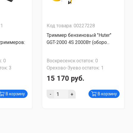
81
Код товара: 00227228
Триммер бензиновый "Huter"
триммеров:
GGT-2000 4S 2000Вт (оборо...
:
0
Воскресенск
остаток:
0
ток:
3
Орехово-Зуево
остаток:
1
15 170 руб.
-
+
В корзину
В корзину