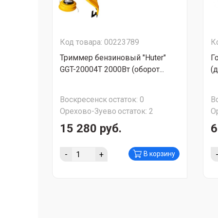
Код товара: 00223789
К
Триммер бензиновый "Huter"
Г
GGT-20004T 2000Вт (оборот...
(
Воскресенск
остаток:
0
В
Орехово-Зуево
остаток:
2
О
15 280 руб.
6
-
+
В корзину