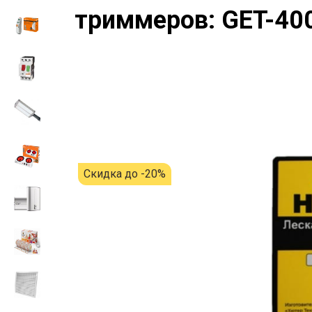
триммеров: GET-400
Скидка до -20%