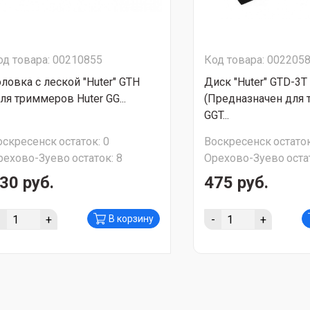
од товара: 00210855
Код товара: 002205
оловка с леской "Huter" GTH
Диск "Huter" GTD-3T
для триммеров Huter GG...
(Предназначен для 
GGT...
оскресенск
остаток:
0
Воскресенск
остаток
рехово-Зуево
остаток:
8
Орехово-Зуево
оста
30 руб.
475 руб.
-
+
-
+
В корзину