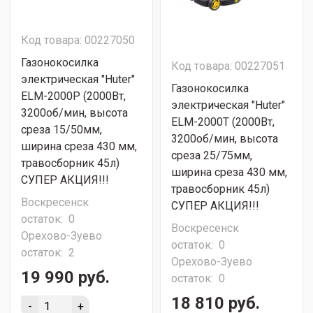
Код товара: 00227050
Газонокосилка
Код товара: 00227051
электрическая "Huter"
Газонокосилка
ELM-2000P (2000Вт,
электрическая "Huter"
3200об/мин, высота
ELM-2000T (2000Вт,
среза 15/50мм,
3200об/мин, высота
ширина среза 430 мм,
среза 25/75мм,
травосборник 45л)
ширина среза 430 мм,
СУПЕР АКЦИЯ!!!
травосборник 45л)
Воскресенск
СУПЕР АКЦИЯ!!!
остаток:
0
Воскресенск
Орехово-Зуево
остаток:
0
остаток:
2
Орехово-Зуево
19 990 руб.
остаток:
0
18 810 руб.
-
+