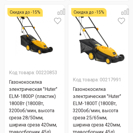
Скидка до -15%
Скидка до -15%
Код товара: 00220853
Код товара: 00217991
Газонокосилка
электрическая "Huter"
Газонокосилка
ELM-1800P (пластик)
электрическая "Huter"
1800Вт (1800Вт,
ELM-1800Т (1800Вт,
3200об/мин, высота
3200об/мин, высота
среза 28/50мм,
среза 25/65мм,
ширина среза 420мм,
ширина среза 420мм,
травосборник 45л)
травосборник 45л)