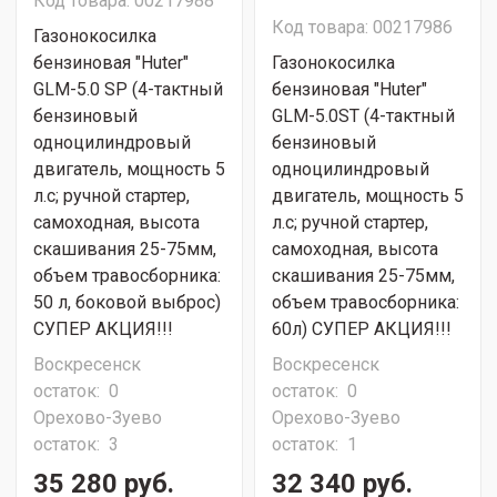
Код товара: 00217988
Код товара: 00217986
Газонокосилка
бензиновая "Huter"
Газонокосилка
GLM-5.0 SP (4-тактный
бензиновая "Huter"
бензиновый
GLM-5.0ST (4-тактный
одноцилиндровый
бензиновый
двигатель, мощность 5
одноцилиндровый
л.с; ручной стартер,
двигатель, мощность 5
самоходная, высота
л.с; ручной стартер,
скашивания 25-75мм,
самоходная, высота
объем травосборника:
скашивания 25-75мм,
50 л, боковой выброс)
объем травосборника:
СУПЕР АКЦИЯ!!!
60л) СУПЕР АКЦИЯ!!!
Воскресенск
Воскресенск
остаток:
0
остаток:
0
Орехово-Зуево
Орехово-Зуево
остаток:
3
остаток:
1
35 280 руб.
32 340 руб.