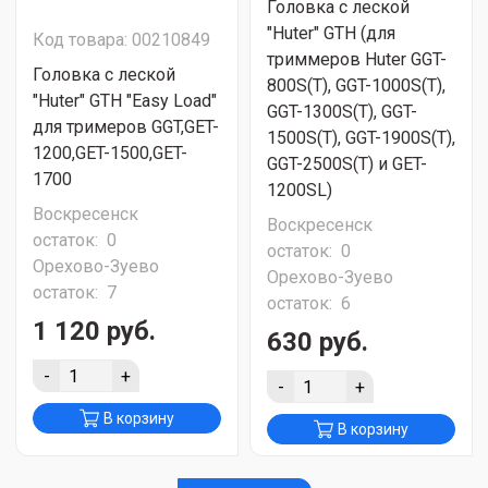
Головка с леской
"Huter" GTH (для
Код товара: 00210849
триммеров Huter GGT-
Головка с леской
800S(T), GGT-1000S(T),
"Huter" GTH "Easy Load"
GGT-1300S(T), GGT-
для тримеров GGT,GET-
1500S(T), GGT-1900S(T),
1200,GET-1500,GET-
GGT-2500S(T) и GET-
1700
1200SL)
Воскресенск
Воскресенск
остаток:
0
остаток:
0
Орехово-Зуево
Орехово-Зуево
остаток:
7
остаток:
6
1 120 руб.
630 руб.
-
+
-
+
В корзину
В корзину