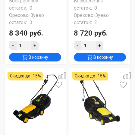
Воскресенск
Воскресенск
остаток:
0
остаток:
0
Орехово-Зуево
Орехово-Зуево
остаток:
3
остаток:
2
8 340 руб.
8 720 руб.
-
+
-
+
В корзину
В корзину
Скидка до -15%
Скидка до -15%