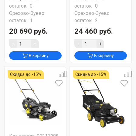
остаток:
0
остаток:
0
Орехово-Зуево
Орехово-Зуево
остаток:
1
остаток:
2
20 690 руб.
24 460 руб.
-
+
-
+
В корзину
В корзину
Скидка до -15%
Скидка до -15%