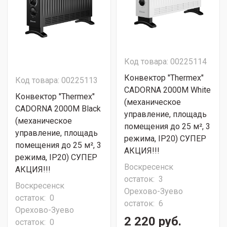
Код товара: 00225114
Конвектор "Thermex"
Код товара: 00225113
CADORNA 2000М White
Конвектор "Thermex"
(механическое
CADORNA 2000М Black
управление, площадь
(механическое
помещения до 25 м², 3
управление, площадь
режима, IP20) СУПЕР
помещения до 25 м², 3
АКЦИЯ!!!
режима, IP20) СУПЕР
Воскресенск
АКЦИЯ!!!
остаток:
3
Воскресенск
Орехово-Зуево
остаток:
0
остаток:
6
Орехово-Зуево
2 220 руб.
остаток:
0