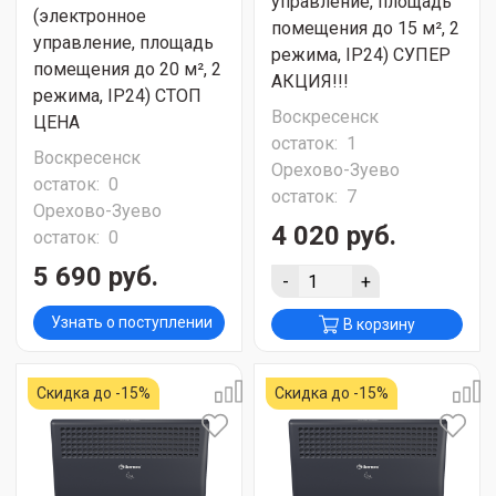
управление, площадь
(электронное
помещения до 15 м², 2
управление, площадь
режима, IP24) СУПЕР
помещения до 20 м², 2
АКЦИЯ!!!
режима, IP24) СТОП
Воскресенск
ЦЕНА
остаток:
1
Воскресенск
Орехово-Зуево
остаток:
0
остаток:
7
Орехово-Зуево
4 020 руб.
остаток:
0
5 690 руб.
-
+
Узнать о поступлении
В корзину
Скидка до -15%
Скидка до -15%