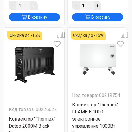
-
+
-
+
В корзину
В корзину
Скидка до -15%
Скидка до -15%
Код товара: 00219754
Конвектор "Thermex"
Код товара: 00226622
FRAME E 1000
Конвектор "Thermex"
электронное
Dateo 2000М Black
управление 1000Вт