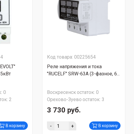
24
Код товара: 00225654
EVOLT"
Реле напряжения и тока
,5кВт
"RUCELF" SRW-63A (3-фазное, 6...
:
0
Воскресенск
остаток:
0
ток:
2
Орехово-Зуево
остаток:
3
3 730 руб.
-
+
В корзину
В корзину