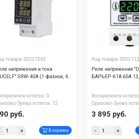
од товара: 00227262
Код товара: 002211
еле напряжения и тока
Реле напряжения "D
RUCELF" SRW-40A (1-фазное, 4...
БАРЬЕР-61А 60А 13
оскресенск
остаток:
0
Воскресенск
остаток
рехово-Зуево
остаток:
12
Орехово-Зуево
оста
90 руб.
3 895 руб.
-
+
-
+
В корзину