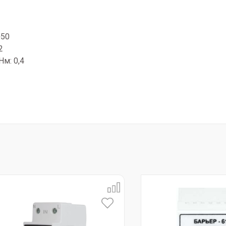
+50
2
м: 0,4