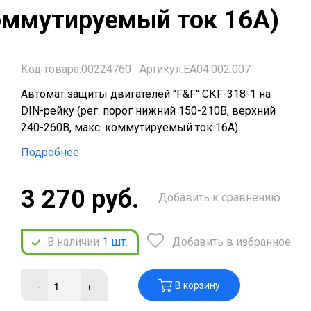
коммутируемый ток 16А)
Код товара:00224760
Артикул:EA04.002.007
Автомат защиты двигателей "F&F" CКF-318-1 на
DIN-рейку (рег. порог нижний 150-210В, верхний
240-260В, макс. коммутируемый ток 16А)
Подробнее
3 270 руб.
Добавить к сравнению
В наличии
1
шт.
Добавить в избранное
-
+
В корзину