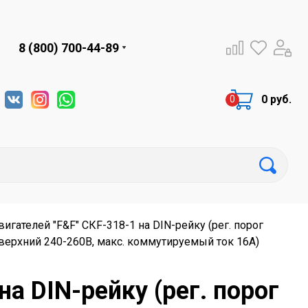
8 (800) 700-44-89
0 руб.
игателей "F&F" CКF-318-1 на DIN-рейку (рег. порог
верхний 240-260В, макс. коммутируемый ток 16А)
а DIN-рейку (рег. порог