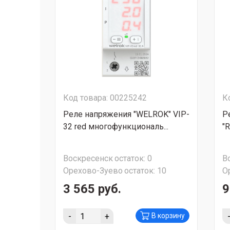
Код товара: 00225242
К
Реле напряжения "WELROK" VIP-
Р
32 red многофункциональ...
"
Воскресенск
остаток:
0
В
Орехово-Зуево
остаток:
10
О
3 565 руб.
9
-
+
В корзину