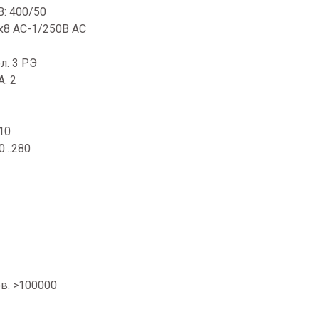
: 400/50
х8 AС-1/250В AC
л. 3 РЭ
: 2
10
...280
в: >100000