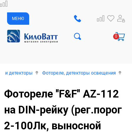
МЕНЮ
е и детекторы
Фотореле, детекторы освещения
Фо
Фотореле "F&F" AZ-112
на DIN-рейку (рег.порог
2-100Лк, выносной