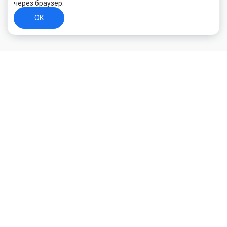
через браузер.
ОК
+7 (800) 700-44-89
Орехово-Зуево
E-mail
id.kilowatt@yandex.ru
Орехово-Зуево