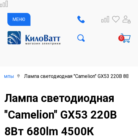
МЕНЮ
лампы
Лампа светодиодная "Camelion" GX53 220В 8Вт 6
Лампа светодиодная
"Camelion" GX53 220В
8Вт 680lm 4500К