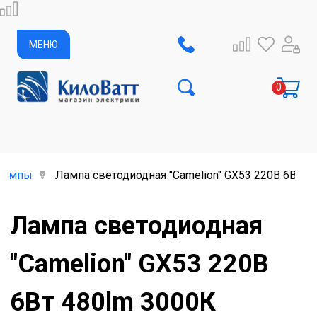
МЕНЮ
лампы
Лампа светодиодная "Camelion" GX53 220В 6Вт 4
Лампа светодиодная
"Camelion" GX53 220В
6Вт 480lm 3000К