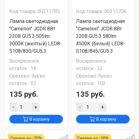
Код товара: 00211705
Код товара: 00211706
Лампа светодиодная
Лампа светодиодная
"Camelion" JCDR 8Вт
"Camelion" JCDR 8Вт
220В GU5.3 505lm
220В GU5.3 580lm
3000К (желтый) LED8-
4500К (белый) LED8-
S108/830/GU5.3
S108/845/GU5.3
Воскресенск
Воскресенск
остаток:
14
остаток:
32
Орехово-Зуево
Орехово-Зуево
остаток:
57
остаток:
102
135 руб.
135 руб.
-
+
-
+
В корзину
В корзину
Скидка до -20%
Скидка до -20%