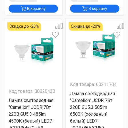
В корзину
В корзину
Скидка до -20%
Скидка до -20%
Код товара: 00211704
Код товара: 00020430
Лампа светодиодная
Лампа светодиодная
"Camelion" JCDR 7Вт
"Camelion" JCDR 7Вт
220В GU5.3 505lm
220В GU5.3 485lm
6500К (холодный
4500К (белый) LED7-
белый) LED7-
JCDR/845/GU5.3
JCDR/865/GU5.3