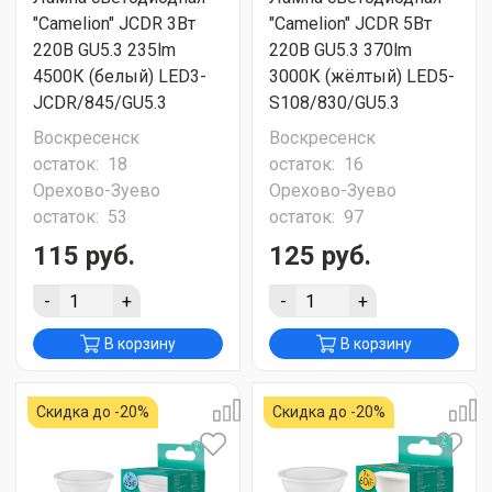
"Camelion" JCDR 3Вт
"Camelion" JCDR 5Вт
220В GU5.3 235lm
220В GU5.3 370lm
4500К (белый) LED3-
3000К (жёлтый) LED5-
JCDR/845/GU5.3
S108/830/GU5.3
Воскресенск
Воскресенск
остаток:
18
остаток:
16
Орехово-Зуево
Орехово-Зуево
остаток:
53
остаток:
97
115 руб.
125 руб.
-
+
-
+
В корзину
В корзину
Скидка до -20%
Скидка до -20%