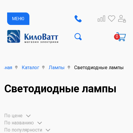
МЕНЮ
авная
Каталог
Лампы
Светодиодные лампы
Светодиодные лампы
По цене
По названию
По популярности