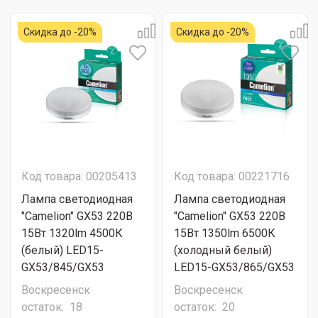
Скидка до -20%
Скидка до -20%
Код товара: 00205413
Код товара: 00221716
Лампа светодиодная
Лампа светодиодная
"Camelion" GX53 220В
"Camelion" GX53 220В
15Вт 1320lm 4500К
15Вт 1350lm 6500К
(белый) LED15-
(холодный белый)
GX53/845/GX53
LED15-GX53/865/GX53
Воскресенск
Воскресенск
остаток:
18
остаток:
20