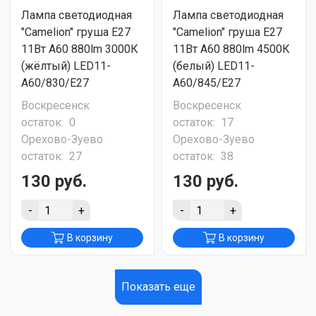
Лампа светодиодная
Лампа светодиодная
"Camelion" груша Е27
"Camelion" груша Е27
11Вт A60 880lm 3000К
11Вт A60 880lm 4500К
(жёлтый) LED11-
(белый) LED11-
А60/830/E27
А60/845/E27
Воскресенск
Воскресенск
остаток:
0
остаток:
17
Орехово-Зуево
Орехово-Зуево
остаток:
27
остаток:
38
130 руб.
130 руб.
-
+
-
+
В корзину
В корзину
Показать еще