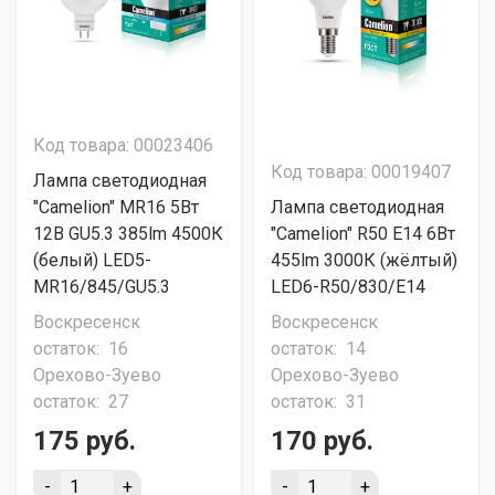
Код товара: 00023406
Код товара: 00019407
Лампа светодиодная
"Camelion" MR16 5Вт
Лампа светодиодная
12В GU5.3 385lm 4500К
"Camelion" R50 Е14 6Вт
(белый) LED5-
455lm 3000К (жёлтый)
MR16/845/GU5.3
LED6-R50/830/E14
Воскресенск
Воскресенск
остаток:
16
остаток:
14
Орехово-Зуево
Орехово-Зуево
остаток:
27
остаток:
31
175 руб.
170 руб.
-
+
-
+