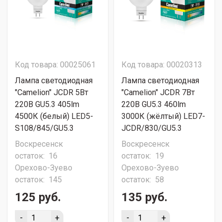
Код товара: 00025061
Код товара: 00020313
Лампа светодиодная
Лампа светодиодная
"Camelion" JCDR 5Вт
"Camelion" JCDR 7Вт
220В GU5.3 405lm
220В GU5.3 460lm
4500К (белый) LED5-
3000К (жёлтый) LED7-
S108/845/GU5.3
JCDR/830/GU5.3
Воскресенск
Воскресенск
остаток:
16
остаток:
19
Орехово-Зуево
Орехово-Зуево
остаток:
145
остаток:
58
125 руб.
135 руб.
-
+
-
+