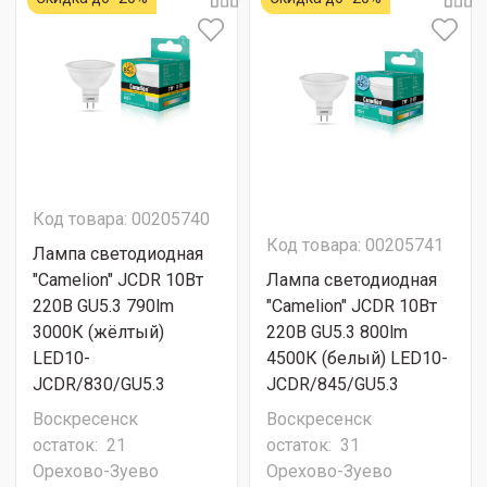
Код товара: 00205740
Код товара: 00205741
Лампа светодиодная
"Camelion" JCDR 10Вт
Лампа светодиодная
220В GU5.3 790lm
"Camelion" JCDR 10Вт
3000К (жёлтый)
220В GU5.3 800lm
LED10-
4500К (белый) LED10-
JCDR/830/GU5.3
JCDR/845/GU5.3
Воскресенск
Воскресенск
остаток:
21
остаток:
31
Орехово-Зуево
Орехово-Зуево