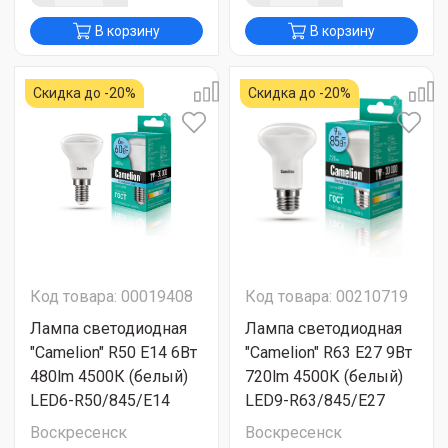
В корзину
В корзину
Скидка до -20%
Скидка до -20%
Код товара: 00019408
Код товара: 00210719
Лампа светодиодная
Лампа светодиодная
"Camelion" R50 Е14 6Вт
"Camelion" R63 Е27 9Вт
480lm 4500К (белый)
720lm 4500К (белый)
LED6-R50/845/E14
LED9-R63/845/E27
Воскресенск
Воскресенск