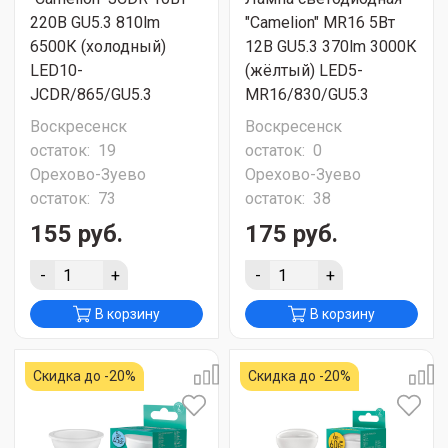
220В GU5.3 810lm
"Camelion" MR16 5Вт
6500К (холодный)
12В GU5.3 370lm 3000К
LED10-
(жёлтый) LED5-
JCDR/865/GU5.3
MR16/830/GU5.3
Воскресенск
Воскресенск
остаток:
19
остаток:
0
Орехово-Зуево
Орехово-Зуево
остаток:
73
остаток:
38
155 руб.
175 руб.
-
+
-
+
В корзину
В корзину
Скидка до -20%
Скидка до -20%