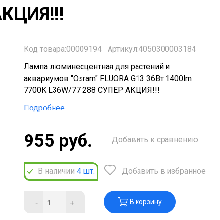
КЦИЯ!!!
Код товара:00009194
Артикул:4050300003184
Лампа люминесцентная для растений и
аквариумов "Osram" FLUORA G13 36Вт 1400lm
7700K L36W/77 288 СУПЕР АКЦИЯ!!!
Подробнее
955 руб.
Добавить к сравнению
В наличии
4
шт.
Добавить в избранное
-
+
В корзину