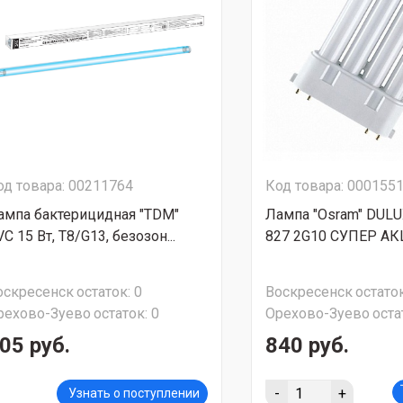
од товара: 00211764
Код товара: 000155
ампа бактерицидная "TDM"
Лампа "Osram" DULU
C 15 Вт, T8/G13, безозон...
827 2G10 СУПЕР АКЦ
оскресенск
остаток:
0
Воскресенск
остаток
рехово-Зуево
остаток:
0
Орехово-Зуево
оста
05 руб.
840 руб.
-
+
Узнать о поступлении