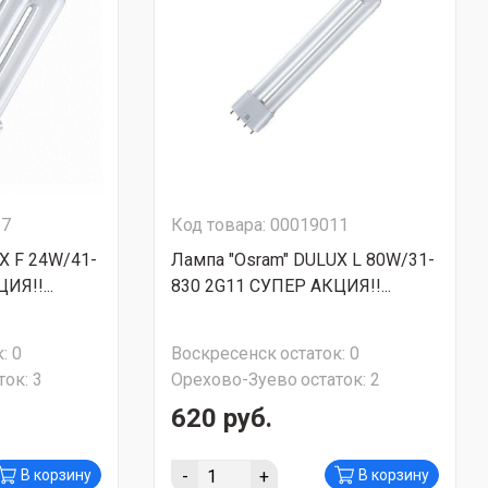
17
Код товара: 00019011
X F 24W/41-
Лампа "Osram" DULUX L 80W/31-
ИЯ!!...
830 2G11 СУПЕР АКЦИЯ!!...
:
0
Воскресенск
остаток:
0
ток:
3
Орехово-Зуево
остаток:
2
620 руб.
-
+
В корзину
В корзину