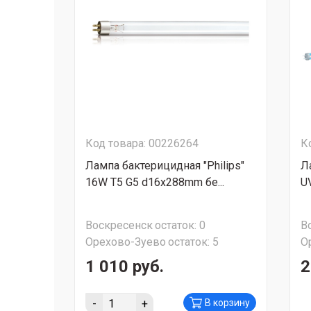
Код товара: 00226264
К
Лампа бактерицидная "Philips"
Л
16W T5 G5 d16x288mm бе...
UV
Воскресенск
остаток:
0
В
Орехово-Зуево
остаток:
5
О
1 010 руб.
2
-
+
В корзину