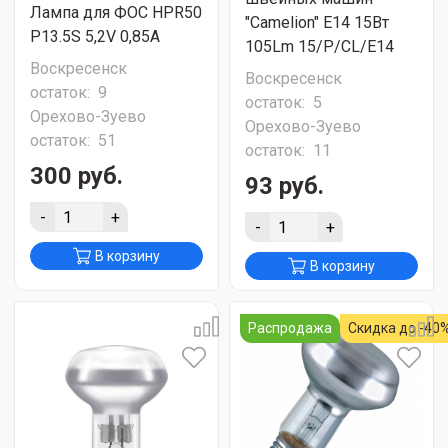
Лампа для ФОС HPR50
"Camelion" E14 15Вт
P13.5S 5,2V 0,85A
105Lm 15/P/CL/E14
Воскресенск
Воскресенск
остаток:
9
остаток:
5
Орехово-Зуево
Орехово-Зуево
остаток:
51
остаток:
11
300 руб.
93 руб.
-
+
-
+
В корзину
В корзину
Распродажа
Скидка до -40