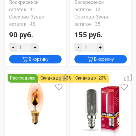
Воскресенск
Воскресенск
остаток:
11
остаток:
12
Орехово-Зуево
Орехово-Зуево
остаток:
45
остаток:
35
90 руб.
155 руб.
-
+
-
+
В корзину
В корзину
Распродажа
Скидка до -40%
Скидка до -20%