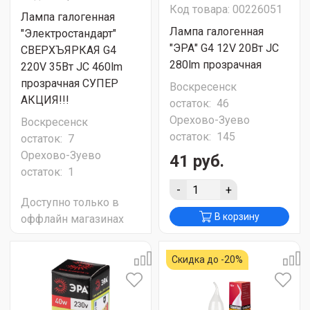
Код товара: 00226051
Лампа галогенная
Лампа галогенная
"Электростандарт"
"ЭРА" G4 12V 20Вт JC
СВЕРХЪЯРКАЯ G4
280lm прозрачная
220V 35Вт JC 460lm
прозрачная СУПЕР
Воскресенск
АКЦИЯ!!!
остаток:
46
Орехово-Зуево
Воскресенск
остаток:
145
остаток:
7
Орехово-Зуево
41 руб.
остаток:
1
-
+
Доступно только в
В корзину
оффлайн магазинах
Скидка до -20%