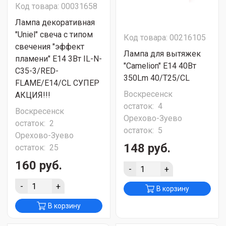
Код товара: 00031658
Лампа декоративная
"Uniel" свеча с типом
Код товара: 00216105
свечения "эффект
Лампа для вытяжек
пламени" E14 3Вт IL-N-
"Camelion" E14 40Вт
C35-3/RED-
350Lm 40/T25/CL
FLAME/E14/CL СУПЕР
Воскресенск
АКЦИЯ!!!
остаток:
4
Воскресенск
Орехово-Зуево
остаток:
2
остаток:
5
Орехово-Зуево
148 руб.
остаток:
25
160 руб.
-
+
-
+
В корзину
В корзину