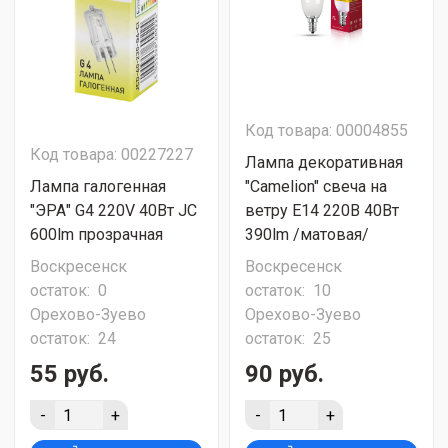
Код товара: 00004855
Код товара: 00227227
Лампа декоративная
Лампа галогенная
"Camelion" свеча на
"ЭРА" G4 220V 40Вт JC
ветру Е14 220В 40Вт
600lm прозрачная
390lm /матовая/
Воскресенск
Воскресенск
остаток:
0
остаток:
10
Орехово-Зуево
Орехово-Зуево
остаток:
24
остаток:
25
55 руб.
90 руб.
-
+
-
+