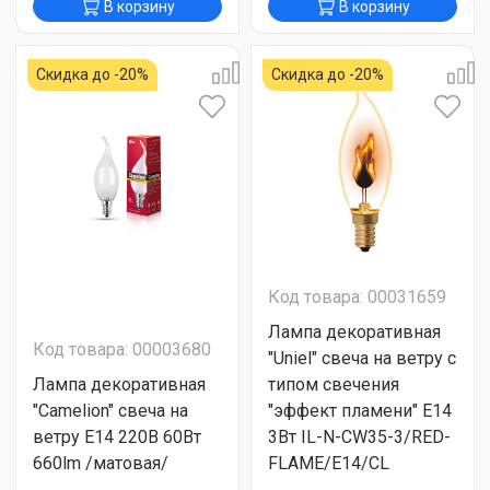
В корзину
В корзину
Скидка до -20%
Скидка до -20%
Код товара: 00031659
Лампа декоративная
Код товара: 00003680
"Uniel" свеча на ветру с
Лампа декоративная
типом свечения
"Camelion" свеча на
"эффект пламени" Е14
ветру Е14 220В 60Вт
3Вт IL-N-CW35-3/RED-
660lm /матовая/
FLAME/E14/CL