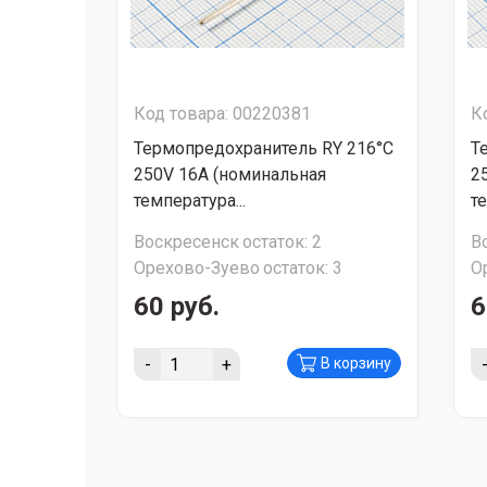
Код товара: 00220381
К
Термопредохранитель RY 216°C
Т
250V 16A (номинальная
2
температура...
те
Воскресенск
остаток:
2
В
Орехово-Зуево
остаток:
3
О
60 руб.
6
-
+
В корзину