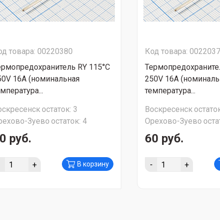
од товара: 00220380
Код товара: 002203
ермопредохранитель RY 115°C
Термопредохраните
50V 16A (номинальная
250V 16A (номиналь
мпература...
температура...
оскресенск
остаток:
3
Воскресенск
остаток
рехово-Зуево
остаток:
4
Орехово-Зуево
оста
0 руб.
60 руб.
-
+
-
+
В корзину