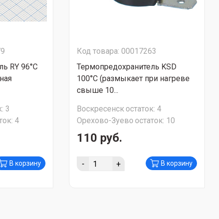
79
Код товара: 00017263
ль RY 96°C
Термопредохранитель KSD
ная
100°C (размыкает при нагреве
свыше 10...
:
3
Воскресенск
остаток:
4
ток:
4
Орехово-Зуево
остаток:
10
110 руб.
-
+
В корзину
В корзину